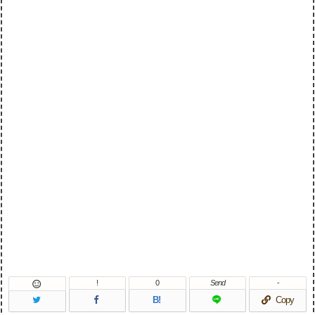
!
0
Send
-

B!
Copy