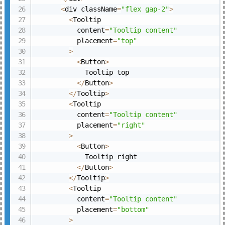
<
div className
=
"flex gap-2"
>
<
Tooltip

          content
=
"Tooltip content"
          placement
=
"top"
>
<
Button
>
            Tooltip top

<
/
Button
>
<
/
Tooltip
>
<
Tooltip

          content
=
"Tooltip content"
          placement
=
"right"
>
<
Button
>
            Tooltip right

<
/
Button
>
<
/
Tooltip
>
<
Tooltip

          content
=
"Tooltip content"
          placement
=
"bottom"
>