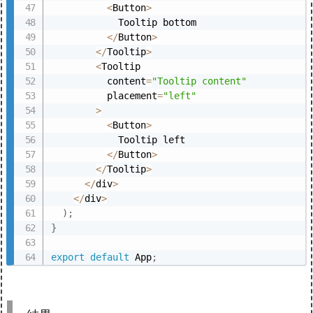
<
Button
>
            Tooltip bottom

<
/
Button
>
<
/
Tooltip
>
<
Tooltip

          content
=
"Tooltip content"
          placement
=
"left"
>
<
Button
>
            Tooltip left

<
/
Button
>
<
/
Tooltip
>
<
/
div
>
<
/
div
>
)
;
}
export
default
 App
;