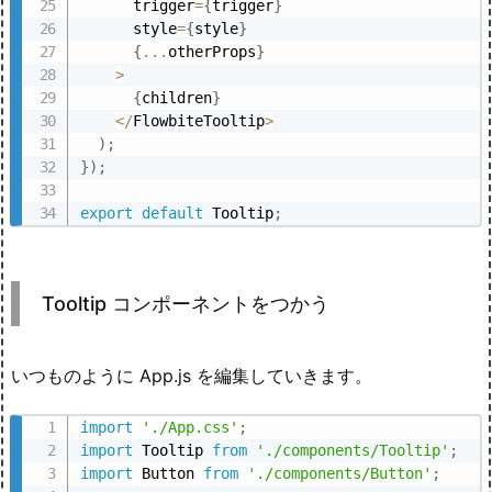
      trigger
=
{
trigger
}
      style
=
{
style
}
{
...
otherProps
}
>
{
children
}
<
/
FlowbiteTooltip
>
)
;
}
)
;
export
default
 Tooltip
;
Tooltip コンポーネントをつかう
いつものように App.js を編集していきます。
import
'./App.css'
;
import
 Tooltip 
from
'./components/Tooltip'
;
import
 Button 
from
'./components/Button'
;