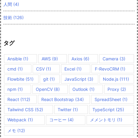
人間
(4)
技術
(126)
タグ
Ansible
(1)
AWS
(9)
Axios
(6)
Camera
(3)
cmd
(1)
CSV
(1)
Excel
(1)
F-RevoCRM
(1)
Flowbite
(51)
git
(1)
JavaScript
(3)
Node.js
(111)
npm
(1)
OpenCV
(8)
Outlook
(1)
Proxy
(2)
React
(112)
React Bootstrap
(34)
SpreadSheet
(1)
Tailwind CSS
(52)
Twitter
(1)
TypeScript
(25)
Webpack
(1)
コーヒー
(4)
メメントモリ
(1)
メモ
(12)