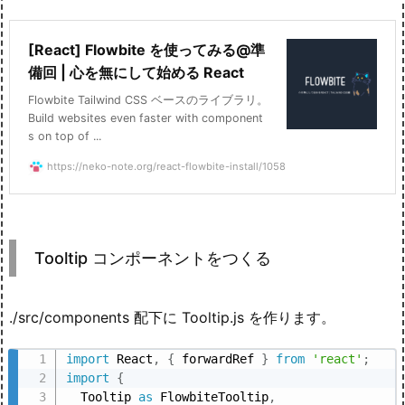
[React] Flowbite を使ってみる@準
備回 | 心を無にして始める React
Flowbite Tailwind CSS ベースのライブラリ。
Build websites even faster with component
s on top of ...
https://neko-note.org/react-flowbite-install/1058
Tooltip コンポーネントをつくる
./src/components 配下に Tooltip.js を作ります。
import
 React
,
{
 forwardRef 
}
from
'react'
;
import
{
  Tooltip 
as
 FlowbiteTooltip
,