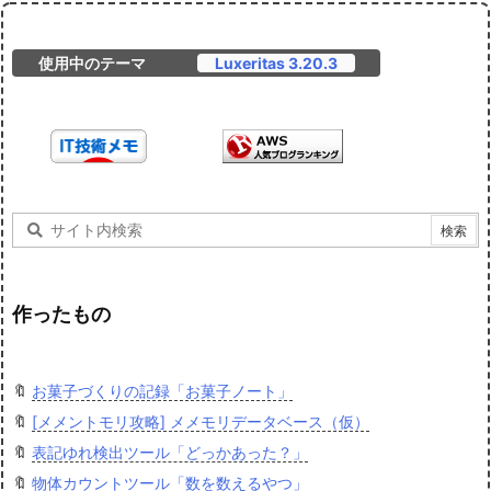
使用中のテーマ
Luxeritas 3.20.3
作ったもの
🔖
お菓子づくりの記録「お菓子ノート」
🔖
[メメントモリ攻略] メメモリデータベース（仮）
🔖
表記ゆれ検出ツール「どっかあった？」
🔖
物体カウントツール「数を数えるやつ」