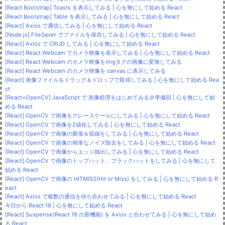
[React Bootstrap] Toasts を表示してみる | 心を無にして始める React
[React Bootstrap] Table を表示してみる | 心を無にして始める React
[React] Axios で通信してみる | 心を無にして始める React
[Node.js] FileSaver でファイルを保存してみる | 心を無にして始める React
[React] Axios で CRUD してみる | 心を無にして始める React
[React] React Webcam でカメラ映像を表示してみる | 心を無にして始める React
[React] React Webcam のカメラ映像をimgタグの画像に変換してみる
[React] React Webcam のカメラ映像を canvas に表示してみる
[React] 画像ファイルをドラッグ＆ドロップで取得してみる | 心を無にして始める Rea
ct
[React+OpenCV] JavaScript で 画像処理をはじめてみる＠準備回 | 心を無にして始
める React
[React] OpenCV で画像をグレースケールにしてみる | 心を無にして始める React
[React] OpenCV で画像を2値化してみる | 心を無にして始める React
[React] OpenCV で画像の膨張＆収縮をしてみる | 心を無にして始める React
[React] OpenCV で画像の簡単なノイズ除去をしてみる | 心を無にして始める React
[React] OpenCV で画像からエッジ抽出してみる | 心を無にして始める React
[React] OpenCV で画像のトップハット、ブラックハットをしてみる | 心を無にして
始める React
[React] OpenCV で画像の HITMISS(Hit or Miss) をしてみる | 心を無にして始める R
eact
[React] Axios で複数の通信を待ち合わせてみる | 心を無にして始める React
今日から React 18 | 心を無にして始める React
[React] Suspense(React 18 の新機能) を Axios と合わせてみる | 心を無にして始め
る React