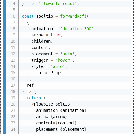
}
from
'flowbite-react'
;
const
 Tooltip 
=
forwardRef
(
(
{
    animation 
=
'duration-300'
,
    arrow 
=
true
,
    children
,
    content
,
    placement 
=
'auto'
,
    trigger 
=
'hover'
,
    style 
=
'auto'
,
...
otherProps

}
,
  ref
,
)
=>
{
return
(
<
FlowbiteTooltip

      animation
=
{
animation
}
      arrow
=
{
arrow
}
      content
=
{
content
}
      placement
=
{
placement
}