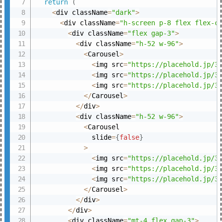
return
(
<
div className
=
"dark"
>
<
div className
=
"h-screen p-8 flex flex-c
<
div className
=
"flex gap-3"
>
<
div className
=
"h-52 w-96"
>
<
Carousel
>
<
img src
=
"https://placehold.jp/3
<
img src
=
"https://placehold.jp/3
<
img src
=
"https://placehold.jp/3
<
/
Carousel
>
<
/
div
>
<
div className
=
"h-52 w-96"
>
<
Carousel

              slide
=
{
false
}
>
<
img src
=
"https://placehold.jp/3
<
img src
=
"https://placehold.jp/3
<
img src
=
"https://placehold.jp/3
<
/
Carousel
>
<
/
div
>
<
/
div
>
<
div className
=
"mt-4 flex gap-3"
>