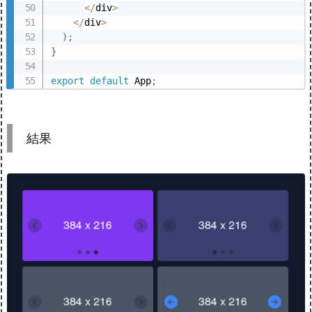
<
/
div
>
<
/
div
>
)
;
}
export
default
 App
;
結果