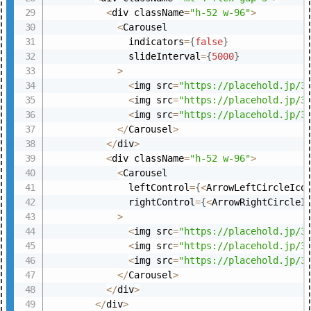
<
div className
=
"h-52 w-96"
>
<
Carousel

              indicators
=
{
false
}
              slideInterval
=
{
5000
}
>
<
img src
=
"https://placehold.jp/3
<
img src
=
"https://placehold.jp/3
<
img src
=
"https://placehold.jp/3
<
/
Carousel
>
<
/
div
>
<
div className
=
"h-52 w-96"
>
<
Carousel

              leftControl
=
{
<
ArrowLeftCircleIco
              rightControl
=
{
<
ArrowRightCircleI
>
<
img src
=
"https://placehold.jp/3
<
img src
=
"https://placehold.jp/3
<
img src
=
"https://placehold.jp/3
<
/
Carousel
>
<
/
div
>
<
/
div
>