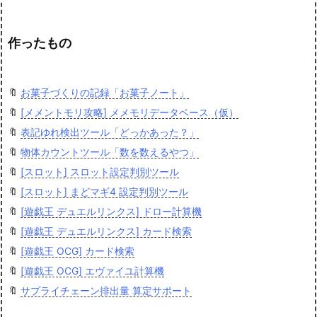
作ったもの
🔖
お菓子づくりの記録「お菓子ノート」
🔖
[メメントモリ攻略] メメモリデータベース（仮）
🔖
表記ゆれ検出ツール「どっかあった？」
🔖
物体カウントツール「数を数えるやつ」
🔖
[スロット] スロット設定判別ツール
🔖
[スロット] まどマギ4 設定判別ツール
🔖
[遊戯王 デュエルリンクス] ドロー計算機
🔖
[遊戯王 デュエルリンクス] カード検索
🔖
[遊戯王 OCG] カード検索
🔖
[遊戯王 OCG] エヴァイユ計算機
🔖
サプライチェーン排出量 算定サポート