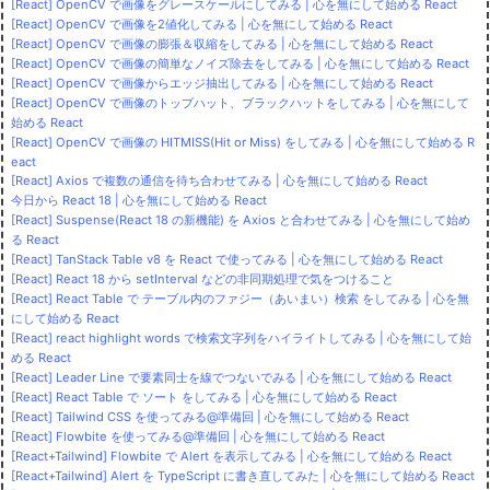
[React] OpenCV で画像をグレースケールにしてみる | 心を無にして始める React
[React] OpenCV で画像を2値化してみる | 心を無にして始める React
[React] OpenCV で画像の膨張＆収縮をしてみる | 心を無にして始める React
[React] OpenCV で画像の簡単なノイズ除去をしてみる | 心を無にして始める React
[React] OpenCV で画像からエッジ抽出してみる | 心を無にして始める React
[React] OpenCV で画像のトップハット、ブラックハットをしてみる | 心を無にして
始める React
[React] OpenCV で画像の HITMISS(Hit or Miss) をしてみる | 心を無にして始める R
eact
[React] Axios で複数の通信を待ち合わせてみる | 心を無にして始める React
今日から React 18 | 心を無にして始める React
[React] Suspense(React 18 の新機能) を Axios と合わせてみる | 心を無にして始め
る React
[React] TanStack Table v8 を React で使ってみる | 心を無にして始める React
[React] React 18 から setInterval などの非同期処理で気をつけること
[React] React Table で テーブル内のファジー（あいまい）検索 をしてみる | 心を無
にして始める React
[React] react highlight words で検索文字列をハイライトしてみる | 心を無にして始
める React
[React] Leader Line で要素同士を線でつないでみる | 心を無にして始める React
[React] React Table で ソート をしてみる | 心を無にして始める React
[React] Tailwind CSS を使ってみる@準備回 | 心を無にして始める React
[React] Flowbite を使ってみる@準備回 | 心を無にして始める React
[React+Tailwind] Flowbite で Alert を表示してみる | 心を無にして始める React
[React+Tailwind] Alert を TypeScript に書き直してみた | 心を無にして始める React