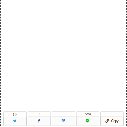
!
0
Send
-

B!
Copy