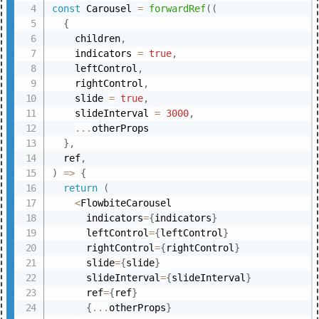
const
 Carousel 
=
forwardRef
(
(
{
    children
,
    indicators 
=
true
,
    leftControl
,
    rightControl
,
    slide 
=
true
,
    slideInterval 
=
3000
,
...
otherProps

}
,
  ref
,
)
=>
{
return
(
<
FlowbiteCarousel

      indicators
=
{
indicators
}
      leftControl
=
{
leftControl
}
      rightControl
=
{
rightControl
}
      slide
=
{
slide
}
      slideInterval
=
{
slideInterval
}
      ref
=
{
ref
}
{
...
otherProps
}