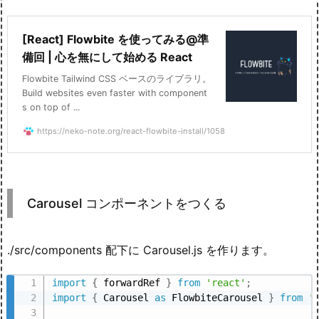
[React] Flowbite を使ってみる@準
備回 | 心を無にして始める React
Flowbite Tailwind CSS ベースのライブラリ。
Build websites even faster with component
s on top of ...
https://neko-note.org/react-flowbite-install/1058
Carousel コンポーネントをつくる
./src/components 配下に Carousel.js を作ります。
import
{
 forwardRef 
}
from
'react'
;
import
{
 Carousel 
as
 FlowbiteCarousel 
}
from
'