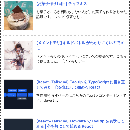
[お菓子作り1日目] ティラミス
お菓子どころか料理もしない人が、お菓子を作りはじめた
記録です。 レシピ 必要なも ...
[メメントモリ] ギルドバトル がわかりにくいのでメ
モ
メメントモリのギルドバトルについての概要です。こちら
に移しました。「メメモリデー ...
[React+Tailwind] Tooltip を TypeScript に書き直
してみた | 心を無にして始める React
準備 書き直すベースはこちらの Tooltip コンポーネントで
す。 JavaS ...
[React+Tailwind] Flowbite で Tooltip を表示して
みる | 心を無にして始める React