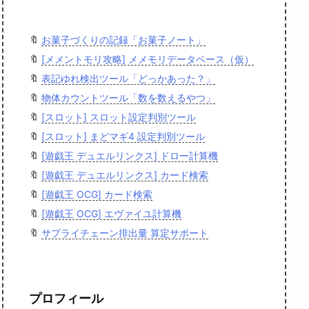
🔖
お菓子づくりの記録「お菓子ノート」
🔖
[メメントモリ攻略] メメモリデータベース（仮）
🔖
表記ゆれ検出ツール「どっかあった？」
🔖
物体カウントツール「数を数えるやつ」
🔖
[スロット] スロット設定判別ツール
🔖
[スロット] まどマギ4 設定判別ツール
🔖
[遊戯王 デュエルリンクス] ドロー計算機
🔖
[遊戯王 デュエルリンクス] カード検索
🔖
[遊戯王 OCG] カード検索
🔖
[遊戯王 OCG] エヴァイユ計算機
🔖
サプライチェーン排出量 算定サポート
プロフィール