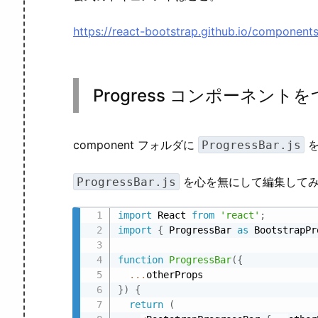
https://react-bootstrap.github.io/component
Progress コンポーネント
component フォルダに
を
ProgressBar.js
を心を無にして編集して
ProgressBar.js
import
 React 
from
'react'
;
import
{
 ProgressBar 
as
 BootstrapPr
function
ProgressBar
(
{
...
}
)
{
return
(