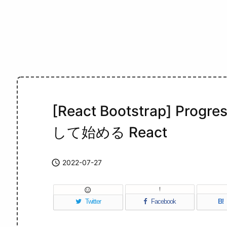
[React Bootstrap] Pr
して始める React

2022-07-27
!

Twitter
Facebook
B!