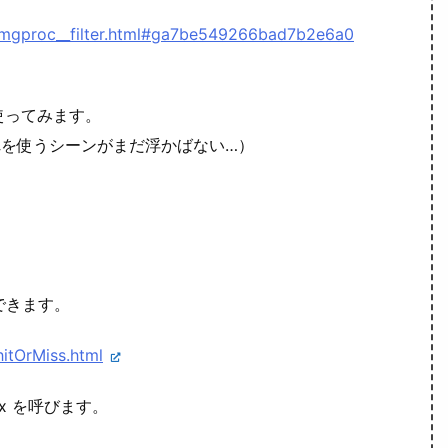
_imgproc__filter.html#ga7be549266bad7b2e6a0
使ってみます。
れを使うシーンがまだ浮かばない…）
できます。
hitOrMiss.html
gyEx を呼びます。