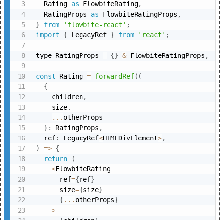
  Rating 
as
 FlowbiteRating
,
  RatingProps 
as
 FlowbiteRatingProps
,
}
from
'flowbite-react'
;
import
{
 LegacyRef 
}
from
'react'
;
type RatingProps 
=
{
}
&
 FlowbiteRatingProps
;
const
 Rating 
=
forwardRef
(
(
{
    children
,
    size
,
...
otherProps

}
:
 RatingProps
,
  ref
:
 LegacyRef
<
HTMLDivElement
>
,
)
=>
{
return
(
<
FlowbiteRating

      ref
=
{
ref
}
      size
=
{
size
}
{
...
otherProps
}
>