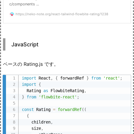
c/components ...
https://neko-note.org/react-tailwind-flowbite-rating/1238
JavaScript
ベースの Rating.js です。
import
 React
,
{
 forwardRef 
}
from
'react'
;
import
{
  Rating 
as
 FlowbiteRating
,
}
from
'flowbite-react'
;
const
 Rating 
=
forwardRef
(
(
{
    children
,
    size
,