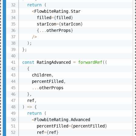
return
(
<
FlowbiteRating
.
Star

      filled
=
{
filled
}
      starIcon
=
{
starIcon
}
{
...
otherProps
}
/
>
)
;
}
;
const
 RatingAdvanced 
=
forwardRef
(
(
{
    children
,
    percentFilled
,
...
otherProps

}
,
  ref
,
)
=>
{
return
(
<
FlowbiteRating
.
Advanced

      percentFilled
=
{
percentFilled
}
      ref
=
{
ref
}