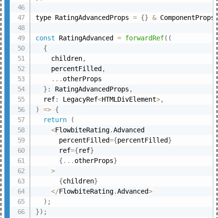
type RatingAdvancedProps 
=
{
}
&
 ComponentProps
const
 RatingAdvanced 
=
forwardRef
(
(
{
    children
,
    percentFilled
,
...
otherProps

}
:
 RatingAdvancedProps
,
  ref
:
 LegacyRef
<
HTMLDivElement
>
,
)
=>
{
return
(
<
FlowbiteRating
.
Advanced

      percentFilled
=
{
percentFilled
}
      ref
=
{
ref
}
{
...
otherProps
}
>
{
children
}
<
/
FlowbiteRating
.
Advanced
>
)
;
}
)
;