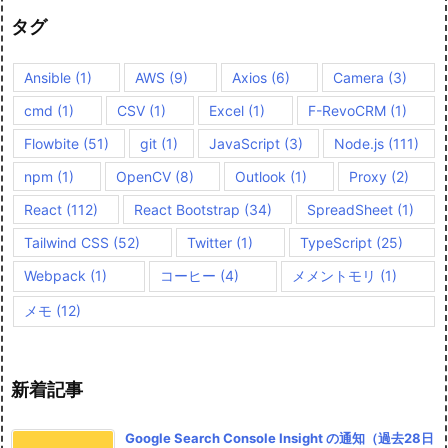
タグ
Ansible
(1)
AWS
(9)
Axios
(6)
Camera
(3)
cmd
(1)
CSV
(1)
Excel
(1)
F-RevoCRM
(1)
Flowbite
(51)
git
(1)
JavaScript
(3)
Node.js
(111)
npm
(1)
OpenCV
(8)
Outlook
(1)
Proxy
(2)
React
(112)
React Bootstrap
(34)
SpreadSheet
(1)
Tailwind CSS
(52)
Twitter
(1)
TypeScript
(25)
Webpack
(1)
コーヒー
(4)
メメントモリ
(1)
メモ
(12)
新着記事
Google Search Console Insight の通知（過去28日