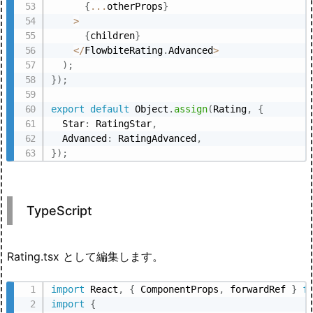
{
...
otherProps
}
>
{
children
}
<
/
FlowbiteRating
.
Advanced
>
)
;
}
)
;
export
default
 Object
.
assign
(
Rating
,
{
  Star
:
 RatingStar
,
  Advanced
:
 RatingAdvanced
,
}
)
;
TypeScript
Rating.tsx として編集します。
import
 React
,
{
 ComponentProps
,
 forwardRef 
}
f
import
{