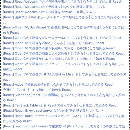
[React] React Webcam でカメラ映像を表示してみる | 心を無にして始める React
[React] React Webcam のカメラ映像をimgタグの画像に変換してみる
[React] React Webcam のカメラ映像を canvas に表示してみる
[React] 画像ファイルをドラッグ＆ドロップで取得してみる | 心を無にして始める Rea
ct
[React+OpenCV] JavaScript で 画像処理をはじめてみる＠準備回 | 心を無にして始
める React
[React] OpenCV で画像をグレースケールにしてみる | 心を無にして始める React
[React] OpenCV で画像を2値化してみる | 心を無にして始める React
[React] OpenCV で画像の膨張＆収縮をしてみる | 心を無にして始める React
[React] OpenCV で画像の簡単なノイズ除去をしてみる | 心を無にして始める React
[React] OpenCV で画像からエッジ抽出してみる | 心を無にして始める React
[React] OpenCV で画像のトップハット、ブラックハットをしてみる | 心を無にして
始める React
[React] OpenCV で画像の HITMISS(Hit or Miss) をしてみる | 心を無にして始める R
eact
[React] Axios で複数の通信を待ち合わせてみる | 心を無にして始める React
今日から React 18 | 心を無にして始める React
[React] Suspense(React 18 の新機能) を Axios と合わせてみる | 心を無にして始め
る React
[React] TanStack Table v8 を React で使ってみる | 心を無にして始める React
[React] React 18 から setInterval などの非同期処理で気をつけること
[React] React Table で テーブル内のファジー（あいまい）検索 をしてみる | 心を無
にして始める React
[React] react highlight words で検索文字列をハイライトしてみる | 心を無にして始