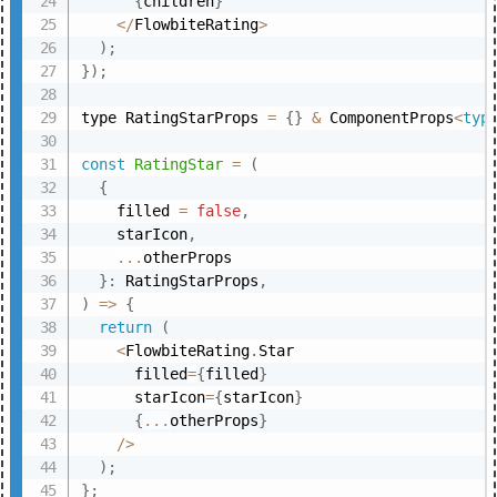
{
children
}
<
/
FlowbiteRating
>
)
;
}
)
;
type RatingStarProps 
=
{
}
&
 ComponentProps
<
typ
const
RatingStar
=
(
{
    filled 
=
false
,
    starIcon
,
...
otherProps

}
:
 RatingStarProps
,
)
=>
{
return
(
<
FlowbiteRating
.
Star

      filled
=
{
filled
}
      starIcon
=
{
starIcon
}
{
...
otherProps
}
/
>
)
;
}
;