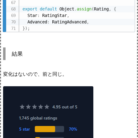
export
default
 Object
.
assign
(
Rating
,
{
  Star
:
 RatingStar
,
  Advanced
:
 RatingAdvanced
,
}
)
;
結果
変化はないので、前と同じ。