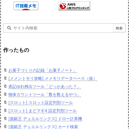
作ったもの
🔖
お菓子づくりの記録「お菓子ノート」
🔖
[メメントモリ攻略] メメモリデータベース（仮）
🔖
表記ゆれ検出ツール「どっかあった？」
🔖
物体カウントツール「数を数えるやつ」
🔖
[スロット] スロット設定判別ツール
🔖
[スロット] まどマギ4 設定判別ツール
🔖
[遊戯王 デュエルリンクス] ドロー計算機
🔖
[遊戯王 デュエルリンクス] カード検索