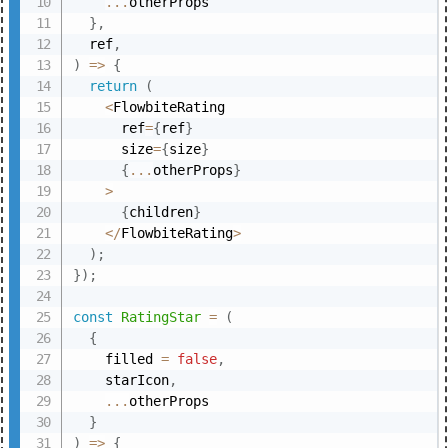
...
otherProps

}
,
  ref
,
)
=>
{
return
(
<
FlowbiteRating

      ref
=
{
ref
}
      size
=
{
size
}
{
...
otherProps
}
>
{
children
}
<
/
FlowbiteRating
>
)
;
}
)
;
const
RatingStar
=
(
{
    filled 
=
false
,
    starIcon
,
...
otherProps

}
)
=>
{