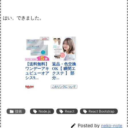
はい、できました。

技術

Node.js

React

React Bootstrap

Posted by
neko-note