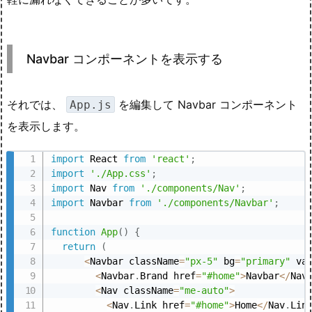
Navbar コンポーネントを表示する
それでは、
を編集して Navbar コンポーネント
App.js
を表示します。
import
 React 
from
'react'
;
import
'./App.css'
;
import
 Nav 
from
'./components/Nav'
;
import
 Navbar 
from
'./components/Navbar'
;
function
App
(
)
{
return
(
<
Navbar className
=
"px-5"
 bg
=
"primary"
 va
<
Navbar
.
Brand href
=
"#home"
>
Navbar
<
/
Nav
<
Nav className
=
"me-auto"
>
<
Nav
.
Link href
=
"#home"
>
Home
<
/
Nav
.
Lin