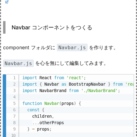
Navbar コンポーネントをつくる
component フォルダに
を作ります。
Navbar.js
を心を無にして編集してみます。
Navbar.js
import
 React 
from
'react'
;
import
{
 Navbar 
as
 BootstrapNavbar 
}
from
'rea
import
 NavbarBrand 
from
'./NavbarBrand'
;
function
Navbar
(
props
)
{
const
{
    children
,
...
otherProps

}
=
 props
;