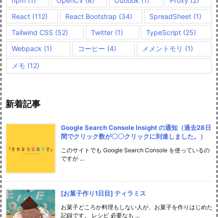
npm
(1)
OpenCV
(8)
Outlook
(1)
Proxy
(2)
React
(112)
React Bootstrap
(34)
SpreadSheet
(1)
Tailwind CSS
(52)
Twitter
(1)
TypeScript
(25)
Webpack
(1)
コーヒー
(4)
メメントモリ
(1)
メモ
(12)
新着記事
Google Search Console Insight の通知（過去28日
間でクリック数が〇〇クリックに到達しました。）
このサイトでも Google Search Console を使っているの
ですが ...
[お菓子作り1日目] ティラミス
お菓子どころか料理もしない人が、お菓子を作りはじめた
記録です。 レシピ 必要なも ...