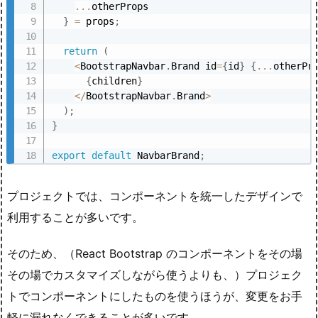
...
otherProps

}
=
 props
;
return
(
<
BootstrapNavbar
.
Brand id
=
{
id
}
{
...
otherPr
{
children
}
<
/
BootstrapNavbar
.
Brand
>
)
;
}
export
default
 NavbarBrand
;
プロジェクトでは、コンポーネントを統一したデザインで
利用することが多いです。
そのため、（React Bootstrap のコンポーネントをその場
その場でカスタマイズしながら使うよりも、）プロジェク
トでコンポーネントにしたものを使うほうが、変更をお手
軽に漏れなくできることが多いです。