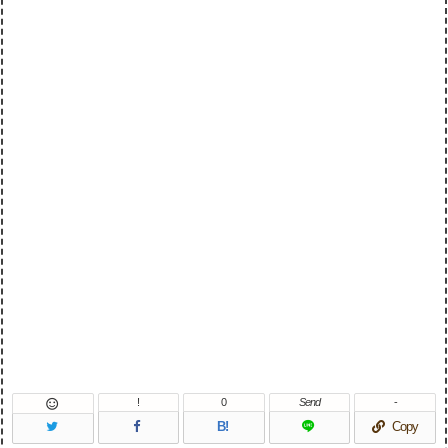
!
0
Send
-

B!
Copy