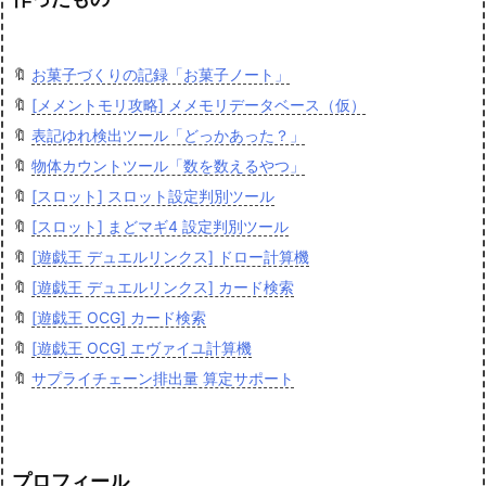
🔖
お菓子づくりの記録「お菓子ノート」
🔖
[メメントモリ攻略] メメモリデータベース（仮）
🔖
表記ゆれ検出ツール「どっかあった？」
🔖
物体カウントツール「数を数えるやつ」
🔖
[スロット] スロット設定判別ツール
🔖
[スロット] まどマギ4 設定判別ツール
🔖
[遊戯王 デュエルリンクス] ドロー計算機
🔖
[遊戯王 デュエルリンクス] カード検索
🔖
[遊戯王 OCG] カード検索
🔖
[遊戯王 OCG] エヴァイユ計算機
🔖
サプライチェーン排出量 算定サポート
プロフィール