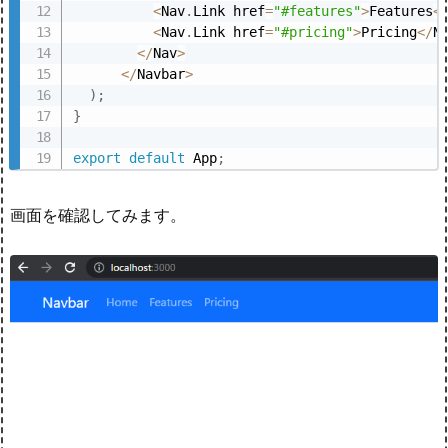
<
Nav
.
Link href
=
"#features"
>
Features
<
<
Nav
.
Link href
=
"#pricing"
>
Pricing
<
/
N
<
/
Nav
>
<
/
Navbar
>
)
;
}
export
default
 App
;
画面を確認してみます。