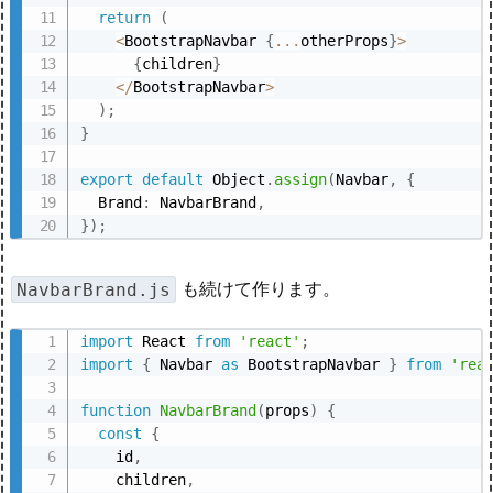
return
(
<
BootstrapNavbar 
{
...
otherProps
}
>
{
children
}
<
/
BootstrapNavbar
>
)
;
}
export
default
 Object
.
assign
(
Navbar
,
{
  Brand
:
 NavbarBrand
,
}
)
;
も続けて作ります。
NavbarBrand.js
import
 React 
from
'react'
;
import
{
 Navbar 
as
 BootstrapNavbar 
}
from
'rea
function
NavbarBrand
(
props
)
{
const
{
    id
,
    children
,