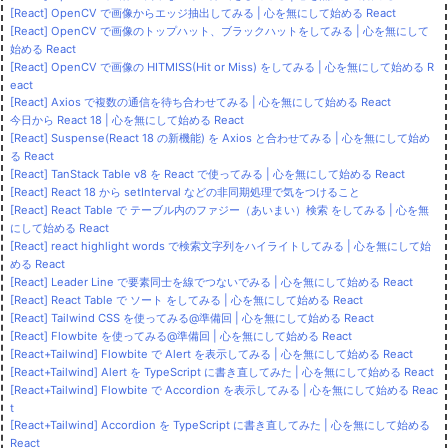
[React] OpenCV で画像からエッジ抽出してみる | 心を無にして始める React
[React] OpenCV で画像のトップハット、ブラックハットをしてみる | 心を無にして
始める React
[React] OpenCV で画像の HITMISS(Hit or Miss) をしてみる | 心を無にして始める R
eact
[React] Axios で複数の通信を待ち合わせてみる | 心を無にして始める React
今日から React 18 | 心を無にして始める React
[React] Suspense(React 18 の新機能) を Axios と合わせてみる | 心を無にして始め
る React
[React] TanStack Table v8 を React で使ってみる | 心を無にして始める React
[React] React 18 から setInterval などの非同期処理で気をつけること
[React] React Table で テーブル内のファジー（あいまい）検索 をしてみる | 心を無
にして始める React
[React] react highlight words で検索文字列をハイライトしてみる | 心を無にして始
める React
[React] Leader Line で要素同士を線でつないでみる | 心を無にして始める React
[React] React Table で ソート をしてみる | 心を無にして始める React
[React] Tailwind CSS を使ってみる@準備回 | 心を無にして始める React
[React] Flowbite を使ってみる@準備回 | 心を無にして始める React
[React+Tailwind] Flowbite で Alert を表示してみる | 心を無にして始める React
[React+Tailwind] Alert を TypeScript に書き直してみた | 心を無にして始める React
[React+Tailwind] Flowbite で Accordion を表示してみる | 心を無にして始める Reac
t
[React+Tailwind] Accordion を TypeScript に書き直してみた | 心を無にして始める
React