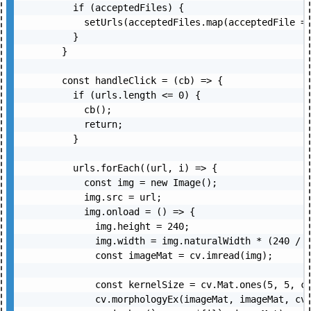
    if (acceptedFiles) {

      setUrls(acceptedFiles.map(acceptedFile =>
    }

  }

  const handleClick = (cb) => {

    if (urls.length <= 0) {

      cb();

      return;

    }

    urls.forEach((url, i) => {

      const img = new Image();

      img.src = url;

      img.onload = () => {

        img.height = 240;

        img.width = img.naturalWidth * (240 / i
        const imageMat = cv.imread(img);

        const kernelSize = cv.Mat.ones(5, 5, cv
        cv.morphologyEx(imageMat, imageMat, cv.