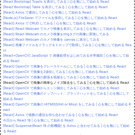
[React Bootstrap] Toasts を表示してみる | 心を無にして始める React
[React Bootstrap] Table を表示してみる | 心を無にして始める React
[React] Axios で通信してみる | 心を無にして始める React
[Node.js] FileSaver でファイルを保存してみる | 心を無にして始める React
[React] Axios で CRUD してみる | 心を無にして始める React
[React] React Webcam でカメラ映像を表示してみる | 心を無にして始める React
[React] React Webcam のカメラ映像をimgタグの画像に変換してみる
[React] React Webcam のカメラ映像を canvas に表示してみる
[React] 画像ファイルをドラッグ＆ドロップで取得してみる | 心を無にして始める Rea
ct
[React+OpenCV] JavaScript で 画像処理をはじめてみる＠準備回 | 心を無にして始
める React
[React] OpenCV で画像をグレースケールにしてみる | 心を無にして始める React
[React] OpenCV で画像を2値化してみる | 心を無にして始める React
[React] OpenCV で画像の膨張＆収縮をしてみる | 心を無にして始める React
[React] OpenCV で画像の簡単なノイズ除去をしてみる | 心を無にして始める React
[React] OpenCV で画像からエッジ抽出してみる | 心を無にして始める React
[React] OpenCV で画像のトップハット、ブラックハットをしてみる | 心を無にして
始める React
[React] OpenCV で画像の HITMISS(Hit or Miss) をしてみる | 心を無にして始める R
eact
[React] Axios で複数の通信を待ち合わせてみる | 心を無にして始める React
今日から React 18 | 心を無にして始める React
[React] Suspense(React 18 の新機能) を Axios と合わせてみる | 心を無にして始め
る React