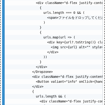
          <div className="d-flex justify-conten
            {

              urls.length === 0 && (

                <span>ファイルをドロップしてください<
              )

            }

            {

              urls.map(url => (

                <div key={url?.toString()} clas
                  <img src={url} alt="" style={
                </div>

              ))

            }

          </div>

        </Dropzone>

        <div className="d-flex justify-content-
          <Button valiant="info" onClick={ha
        </div>

        {

          urls.length && (

            <div className="d-flex justify-cont