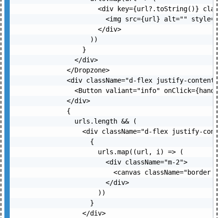
                <div key={url?.toString()} clas
                  <img src={url} alt="" style={
                </div>

              ))

            }

          </div>

        </Dropzone>

        <div className="d-flex justify-content-
          <Button valiant="info" onClick={ha
        </div>

        {

          urls.length && (

            <div className="d-flex justify-cont
              {

                urls.map((url, i) => (

                  <div className="m-2">

                    <canvas className="border b
                  </div>

                ))

              }

            </div>
