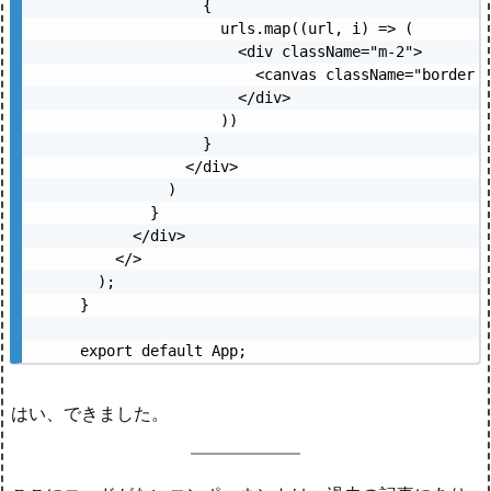
              {

                urls.map((url, i) => (

                  <div className="m-2">

                    <canvas className="border b
                  </div>

                ))

              }

            </div>

          )

        }

      </div>

    </>

  );

}

export default App;
はい、できました。