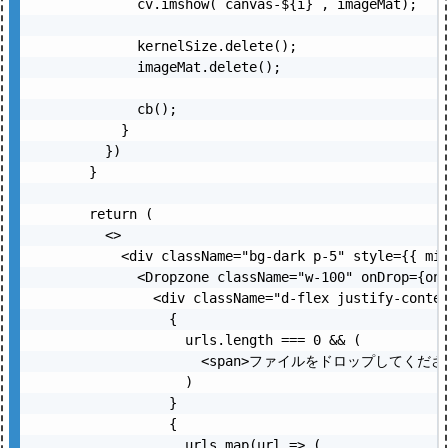
        cv.imshow(`canvas-${i}`, imageMat);

        kernelSize.delete();

        imageMat.delete();

        cb();

      }

    })

  }

  return (

    <>

      <div className="bg-dark p-5" style={{ min
        <Dropzone className="w-100" onDrop={onD
          <div className="d-flex justify-conten
            {

              urls.length === 0 && (

                <span>ファイルをドロップしてください<
              )

            }

            {

              urls.map(url => (
