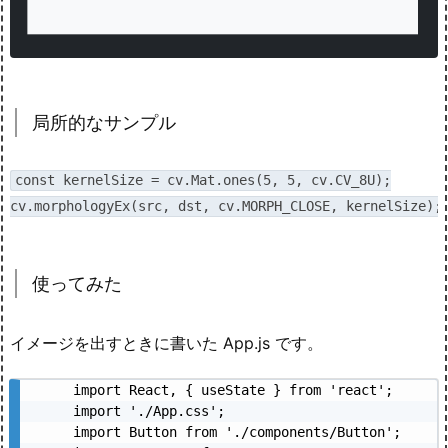
局所的なサンプル
const kernelSize = cv.Mat.ones(5, 5, cv.CV_8U);

cv.morphologyEx(src, dst, cv.MORPH_CLOSE, kernelSize);
使ってみた
イメージを出すときに書いた App.js です。
import React, { useState } from 'react';

import './App.css';

import Button from './components/Button';
