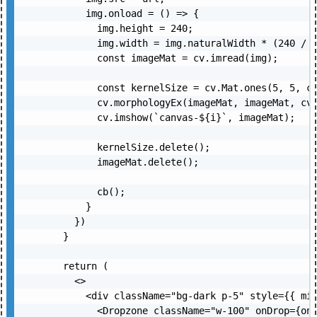
      img.onload = () => {

        img.height = 240;

        img.width = img.naturalWidth * (240 / i
        const imageMat = cv.imread(img);

        const kernelSize = cv.Mat.ones(5, 5, cv
        cv.morphologyEx(imageMat, imageMat, cv.
        cv.imshow(`canvas-${i}`, imageMat);

        kernelSize.delete();

        imageMat.delete();

        cb();

      }

    })

  }

  return (

    <>

      <div className="bg-dark p-5" style={{ min
        <Dropzone className="w-100" onDrop={onD