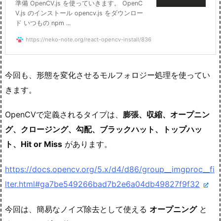
準備 OpenCV.js を使っていきます。 OpenC
V.js のインストール opencv.js をダウンロー
ド いつもの npm ...
https://neko-note.org/react-opencv-install/836
今回も、形態を変化させるモルフォロジー処理を使ってい
きます。
OpenCVで定義されるタイプは、
膨張、収縮、オープニン
グ、クロージング、勾配、ブラックハット、トップハッ
ト、Hit or Miss
があります。
https://docs.opencv.org/5.x/d4/d86/group__imgproc__fi
lter.html#ga7be549266bad7b2e6a04db49827f9f32
今回は、簡易なノイズ除去として使える
オープニング
と