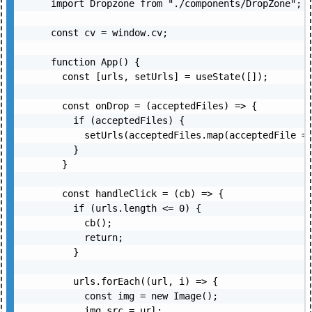
import Dropzone from "./components/DropZone";

const cv = window.cv;

function App() {

  const [urls, setUrls] = useState([]);

  const onDrop = (acceptedFiles) => {

    if (acceptedFiles) {

      setUrls(acceptedFiles.map(acceptedFile =>
    }

  }

  const handleClick = (cb) => {

    if (urls.length <= 0) {

      cb();

      return;

    }

    urls.forEach((url, i) => {

      const img = new Image();

      img.src = url;
