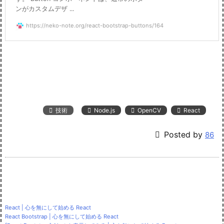
ンがカスタムデザ ...
https://neko-note.org/react-bootstrap-buttons/164

技術

Node.js

OpenCV

React

Posted by
86
React | 心を無にして始める React
React Bootstrap | 心を無にして始める React