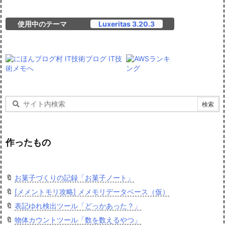
使用中のテーマ
Luxeritas 3.20.3
作ったもの
🔖
お菓子づくりの記録「お菓子ノート」
🔖
[メメントモリ攻略] メメモリデータベース（仮）
🔖
表記ゆれ検出ツール「どっかあった？」
🔖
物体カウントツール「数を数えるやつ」