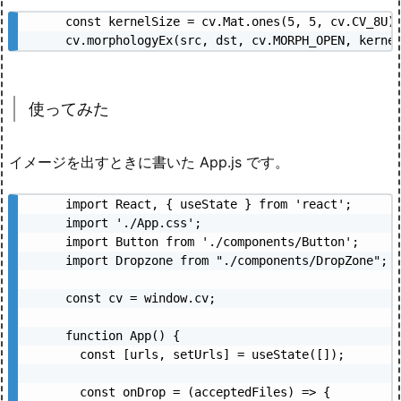
const kernelSize = cv.Mat.ones(5, 5, cv.CV_8U);
cv.morphologyEx(src, dst, cv.MORPH_OPEN, kerne
使ってみた
イメージを出すときに書いた App.js です。
import React, { useState } from 'react';

import './App.css';

import Button from './components/Button';

import Dropzone from "./components/DropZone";

const cv = window.cv;

function App() {

  const [urls, setUrls] = useState([]);

  const onDrop = (acceptedFiles) => {
