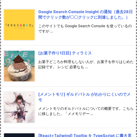
Google Search Console Insight の通知（過去28日
間でクリック数が〇〇クリックに到達しました。）
このサイトでも Google Search Console を使っているの
ですが ...
[お菓子作り1日目] ティラミス
お菓子どころか料理もしない人が、お菓子を作りはじめた
記録です。 レシピ 必要なも ...
[メメントモリ] ギルドバトル がわかりにくいのでメ
モ
メメントモリのギルドバトルについての概要です。こちら
に移しました。「メメモリデー ...
[React+Tailwind] Tooltip を TypeScript に書き直