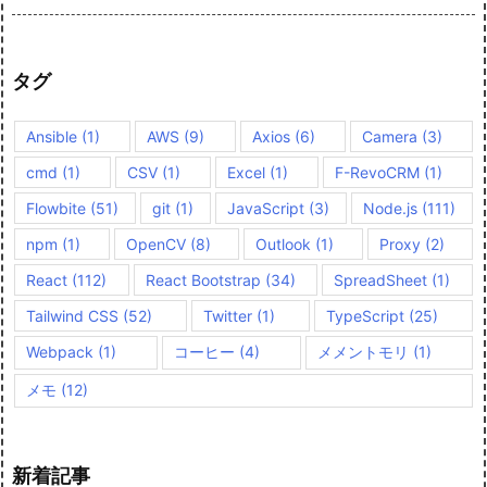
タグ
Ansible
(1)
AWS
(9)
Axios
(6)
Camera
(3)
cmd
(1)
CSV
(1)
Excel
(1)
F-RevoCRM
(1)
Flowbite
(51)
git
(1)
JavaScript
(3)
Node.js
(111)
npm
(1)
OpenCV
(8)
Outlook
(1)
Proxy
(2)
React
(112)
React Bootstrap
(34)
SpreadSheet
(1)
Tailwind CSS
(52)
Twitter
(1)
TypeScript
(25)
Webpack
(1)
コーヒー
(4)
メメントモリ
(1)
メモ
(12)
新着記事