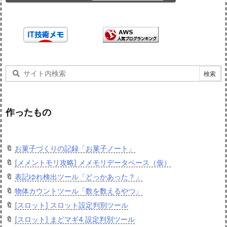
作ったもの
🔖
お菓子づくりの記録「お菓子ノート」
🔖
[メメントモリ攻略] メメモリデータベース（仮）
🔖
表記ゆれ検出ツール「どっかあった？」
🔖
物体カウントツール「数を数えるやつ」
🔖
[スロット] スロット設定判別ツール
🔖
[スロット] まどマギ4 設定判別ツール