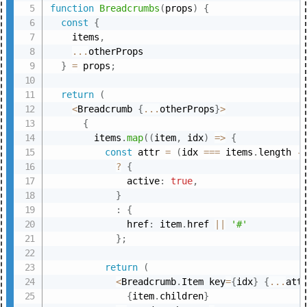
function
Breadcrumbs
(
props
)
{
const
{
    items
,
...
otherProps

}
=
 props
;
return
(
<
Breadcrumb 
{
...
otherProps
}
>
{
        items
.
map
(
(
item
,
 idx
)
=>
{
const
 attr 
=
(
idx 
===
 items
.
length 
-
?
{
              active
:
true
,
}
:
{
              href
:
 item
.
href 
||
'#'
}
;
return
(
<
Breadcrumb
.
Item key
=
{
idx
}
{
...
att
{
item
.
children
}