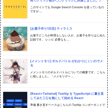
間でクリック数が〇〇クリックに到達しました。）
このサイトでも Google Search Console を使っているの
ですが ...
[お菓子作り1日目] ティラミス
お菓子どころか料理もしない人が、お菓子を作りはじめた
記録です。 レシピ 必要なも ...
[メメントモリ] ギルドバトル がわかりにくいのでメ
モ
メメントモリのギルドバトルについての概要です。こちら
に移しました。「メメモリデー ...
[React+Tailwind] Tooltip を TypeScript に書き直
してみた | 心を無にして始める React
準備 書き直すベースはこちらの Tooltip コンポーネントで