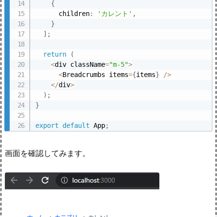
{
      children
:
'カレント'
,
}
]
;
return
(
<
div className
=
"m-5"
>
<
Breadcrumbs items
=
{
items
}
/
>
<
/
div
>
)
;
}
export
default
 App
;
画面を確認してみます。