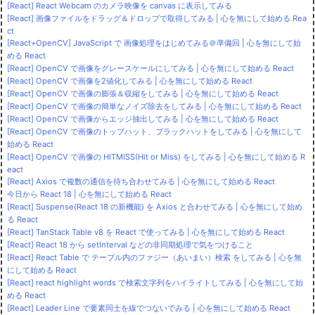
[React] React Webcam のカメラ映像を canvas に表示してみる
[React] 画像ファイルをドラッグ＆ドロップで取得してみる | 心を無にして始める Rea
ct
[React+OpenCV] JavaScript で 画像処理をはじめてみる＠準備回 | 心を無にして始
める React
[React] OpenCV で画像をグレースケールにしてみる | 心を無にして始める React
[React] OpenCV で画像を2値化してみる | 心を無にして始める React
[React] OpenCV で画像の膨張＆収縮をしてみる | 心を無にして始める React
[React] OpenCV で画像の簡単なノイズ除去をしてみる | 心を無にして始める React
[React] OpenCV で画像からエッジ抽出してみる | 心を無にして始める React
[React] OpenCV で画像のトップハット、ブラックハットをしてみる | 心を無にして
始める React
[React] OpenCV で画像の HITMISS(Hit or Miss) をしてみる | 心を無にして始める R
eact
[React] Axios で複数の通信を待ち合わせてみる | 心を無にして始める React
今日から React 18 | 心を無にして始める React
[React] Suspense(React 18 の新機能) を Axios と合わせてみる | 心を無にして始め
る React
[React] TanStack Table v8 を React で使ってみる | 心を無にして始める React
[React] React 18 から setInterval などの非同期処理で気をつけること
[React] React Table で テーブル内のファジー（あいまい）検索 をしてみる | 心を無
にして始める React
[React] react highlight words で検索文字列をハイライトしてみる | 心を無にして始
める React
[React] Leader Line で要素同士を線でつないでみる | 心を無にして始める React