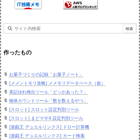
作ったもの
🔖
お菓子づくりの記録「お菓子ノート」
🔖
[メメントモリ攻略] メメモリデータベース（仮）
🔖
表記ゆれ検出ツール「どっかあった？」
🔖
物体カウントツール「数を数えるやつ」
🔖
[スロット] スロット設定判別ツール
🔖
[スロット] まどマギ4 設定判別ツール
🔖
[遊戯王 デュエルリンクス] ドロー計算機
🔖
[遊戯王 デュエルリンクス] カード検索