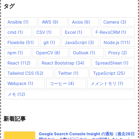
タグ
Ansible
(1)
AWS
(9)
Axios
(6)
Camera
(3)
cmd
(1)
CSV
(1)
Excel
(1)
F-RevoCRM
(1)
Flowbite
(51)
git
(1)
JavaScript
(3)
Node.js
(111)
npm
(1)
OpenCV
(8)
Outlook
(1)
Proxy
(2)
React
(112)
React Bootstrap
(34)
SpreadSheet
(1)
Tailwind CSS
(52)
Twitter
(1)
TypeScript
(25)
Webpack
(1)
コーヒー
(4)
メメントモリ
(1)
メモ
(12)
新着記事
Google Search Console Insight の通知（過去28日