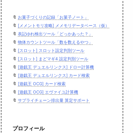
🔖
お菓子づくりの記録「お菓子ノート」
🔖
[メメントモリ攻略] メメモリデータベース（仮）
🔖
表記ゆれ検出ツール「どっかあった？」
🔖
物体カウントツール「数を数えるやつ」
🔖
[スロット] スロット設定判別ツール
🔖
[スロット] まどマギ4 設定判別ツール
🔖
[遊戯王 デュエルリンクス] ドロー計算機
🔖
[遊戯王 デュエルリンクス] カード検索
🔖
[遊戯王 OCG] カード検索
🔖
[遊戯王 OCG] エヴァイユ計算機
🔖
サプライチェーン排出量 算定サポート
プロフィール