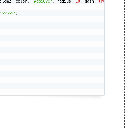
elem2
,
 color
:
'#db5879'
,
 radius
:
10
,
 dash
:
true
}
)
,
'>>>>>'
)
,