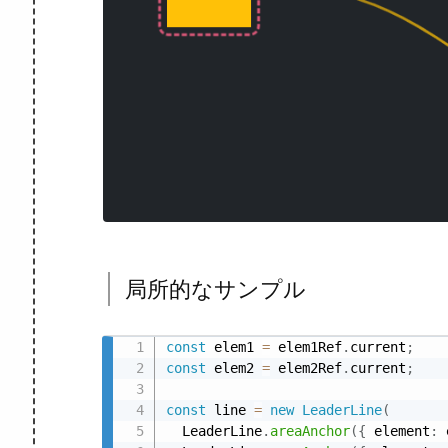
局所的なサンプル
const
 elem1 
=
 elem1Ref
.
current
;
const
 elem2 
=
 elem2Ref
.
current
;
const
 line 
=
new
LeaderLine
(
  LeaderLine
.
areaAnchor
(
{
 element
:
 