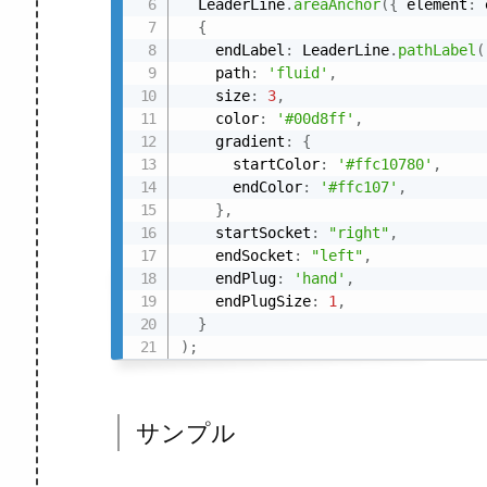
  LeaderLine
.
areaAnchor
(
{
 element
:
 
{
    endLabel
:
 LeaderLine
.
pathLabel
(
    path
:
'fluid'
,
    size
:
3
,
    color
:
'#00d8ff'
,
    gradient
:
{
      startColor
:
'#ffc10780'
,
      endColor
:
'#ffc107'
,
}
,
    startSocket
:
"right"
,
    endSocket
:
"left"
,
    endPlug
:
'hand'
,
    endPlugSize
:
1
,
}
)
;
サンプル