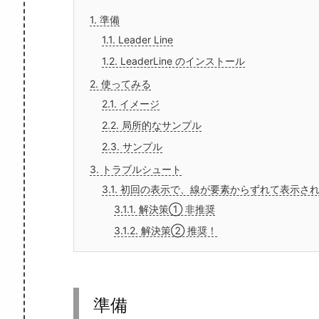
1.
準備
1.1.
Leader Line
1.2.
LeaderLine のインストール
2.
使ってみる
2.1.
イメージ
2.2.
局所的なサンプル
2.3.
サンプル
3.
トラブルシュート
3.1.
初回の表示で、線が要素からずれて表示さ
3.1.1.
解決策① 非推奨
3.1.2.
解決策② 推奨！
準備