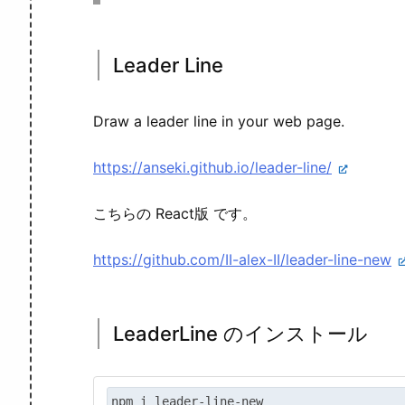
Leader Line
Draw a leader line in your web page.
https://anseki.github.io/leader-line/
こちらの React版 です。
https://github.com/II-alex-II/leader-line-new
LeaderLine のインストール
npm i leader-line-new