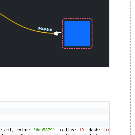
elem1
,
 color
:
'#db5879'
,
 radius
:
10
,
 dash
:
true
}
)
,