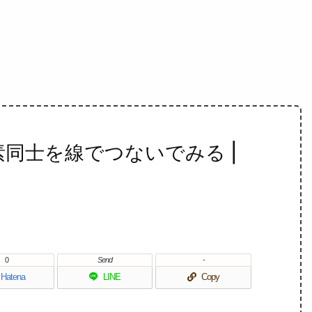
e で要素同士を線でつないでみる |
0
Send
-
Hatena
LINE
Copy