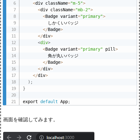
<
div className
=
"m-5"
>
<
div className
=
"mb-2"
>
<
Badge variant
=
"primary"
>
          しかくいバッジ

<
/
Badge
>
<
/
div
>
<
div
>
<
Badge variant
=
"primary"
 pill
>
          角が丸いバッジ

<
/
Badge
>
<
/
div
>
<
/
div
>
)
;
}
export 
default
 App
;
画面を確認してみます。