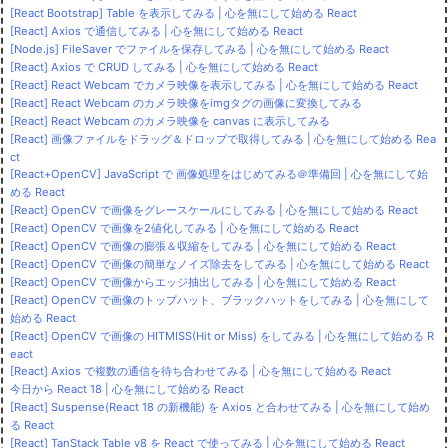
[React Bootstrap] Table を表示してみる | 心を無にして始める React
[React] Axios で通信してみる | 心を無にして始める React
[Node.js] FileSaver でファイルを保存してみる | 心を無にして始める React
[React] Axios で CRUD してみる | 心を無にして始める React
[React] React Webcam でカメラ映像を表示してみる | 心を無にして始める React
[React] React Webcam のカメラ映像をimgタグの画像に変換してみる
[React] React Webcam のカメラ映像を canvas に表示してみる
[React] 画像ファイルをドラッグ＆ドロップで取得してみる | 心を無にして始める Rea
ct
[React+OpenCV] JavaScript で 画像処理をはじめてみる＠準備回 | 心を無にして始
める React
[React] OpenCV で画像をグレースケールにしてみる | 心を無にして始める React
[React] OpenCV で画像を2値化してみる | 心を無にして始める React
[React] OpenCV で画像の膨張＆収縮をしてみる | 心を無にして始める React
[React] OpenCV で画像の簡単なノイズ除去をしてみる | 心を無にして始める React
[React] OpenCV で画像からエッジ抽出してみる | 心を無にして始める React
[React] OpenCV で画像のトップハット、ブラックハットをしてみる | 心を無にして
始める React
[React] OpenCV で画像の HITMISS(Hit or Miss) をしてみる | 心を無にして始める R
eact
[React] Axios で複数の通信を待ち合わせてみる | 心を無にして始める React
今日から React 18 | 心を無にして始める React
[React] Suspense(React 18 の新機能) を Axios と合わせてみる | 心を無にして始め
る React
[React] TanStack Table v8 を React で使ってみる | 心を無にして始める React