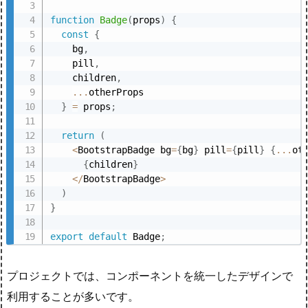
function
Badge
(
props
)
{
const
{
    bg
,
    pill
,
    children
,
...
otherProps

}
=
 props
;
return
(
<
BootstrapBadge bg
=
{
bg
}
 pill
=
{
pill
}
{
...
ot
{
children
}
<
/
BootstrapBadge
>
)
}
export
default
 Badge
;
プロジェクトでは、コンポーネントを統一したデザインで
利用することが多いです。