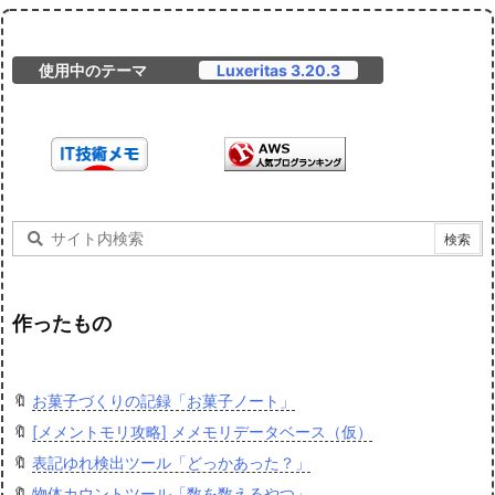
使用中のテーマ
Luxeritas 3.20.3
作ったもの
🔖
お菓子づくりの記録「お菓子ノート」
🔖
[メメントモリ攻略] メメモリデータベース（仮）
🔖
表記ゆれ検出ツール「どっかあった？」
🔖
物体カウントツール「数を数えるやつ」