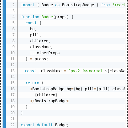
import
{
 Badge 
as
 BootstrapBadge 
}
from
'react
function
Badge
(
props
)
{
const
{
    bg
,
    pill
,
    children
,
    className
,
...
otherProps

}
=
 props
;
const
 _className 
=
`
py-2 fw-normal 
${
classNam
return
(
<
BootstrapBadge bg
=
{
bg
}
 pill
=
{
pill
}
 classN
{
children
}
<
/
BootstrapBadge
>
)
}
export
default
 Badge
;