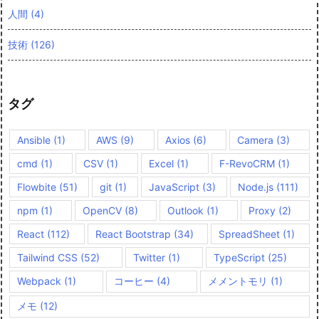
人間
(4)
技術
(126)
タグ
Ansible
(1)
AWS
(9)
Axios
(6)
Camera
(3)
cmd
(1)
CSV
(1)
Excel
(1)
F-RevoCRM
(1)
Flowbite
(51)
git
(1)
JavaScript
(3)
Node.js
(111)
npm
(1)
OpenCV
(8)
Outlook
(1)
Proxy
(2)
React
(112)
React Bootstrap
(34)
SpreadSheet
(1)
Tailwind CSS
(52)
Twitter
(1)
TypeScript
(25)
Webpack
(1)
コーヒー
(4)
メメントモリ
(1)
メモ
(12)