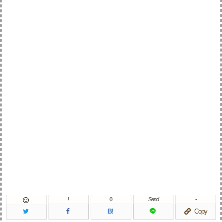
!
0
Send
-

B!
Copy