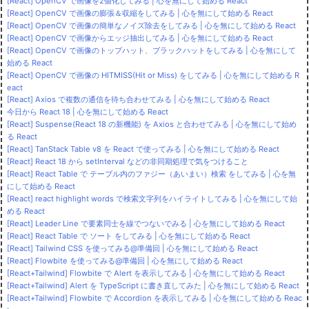
[React] OpenCV で画像を2値化してみる | 心を無にして始める React
[React] OpenCV で画像の膨張＆収縮をしてみる | 心を無にして始める React
[React] OpenCV で画像の簡単なノイズ除去をしてみる | 心を無にして始める React
[React] OpenCV で画像からエッジ抽出してみる | 心を無にして始める React
[React] OpenCV で画像のトップハット、ブラックハットをしてみる | 心を無にして
始める React
[React] OpenCV で画像の HITMISS(Hit or Miss) をしてみる | 心を無にして始める R
eact
[React] Axios で複数の通信を待ち合わせてみる | 心を無にして始める React
今日から React 18 | 心を無にして始める React
[React] Suspense(React 18 の新機能) を Axios と合わせてみる | 心を無にして始め
る React
[React] TanStack Table v8 を React で使ってみる | 心を無にして始める React
[React] React 18 から setInterval などの非同期処理で気をつけること
[React] React Table で テーブル内のファジー（あいまい）検索 をしてみる | 心を無
にして始める React
[React] react highlight words で検索文字列をハイライトしてみる | 心を無にして始
める React
[React] Leader Line で要素同士を線でつないでみる | 心を無にして始める React
[React] React Table で ソート をしてみる | 心を無にして始める React
[React] Tailwind CSS を使ってみる@準備回 | 心を無にして始める React
[React] Flowbite を使ってみる@準備回 | 心を無にして始める React
[React+Tailwind] Flowbite で Alert を表示してみる | 心を無にして始める React
[React+Tailwind] Alert を TypeScript に書き直してみた | 心を無にして始める React
[React+Tailwind] Flowbite で Accordion を表示してみる | 心を無にして始める Reac