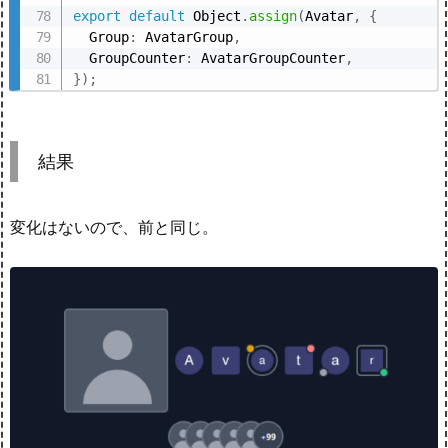
export
default
 Object
.
assign
(
Avatar
,
{
  Group
:
 AvatarGroup
,
  GroupCounter
:
 AvatarGroupCounter
,
}
)
;
結果
変化はないので、前と同じ。