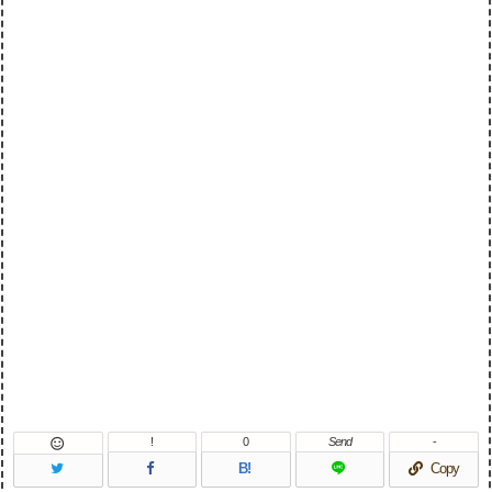
!
0
Send
-

B!
Copy