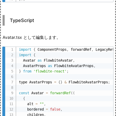
TypeScript
Avatar.tsx として編集します。
import
{
 ComponentProps
,
 forwardRef
,
 LegacyRef
import
{
  Avatar 
as
 FlowbiteAvatar
,
  AvatarProps 
as
 FlowbiteAvatarProps
,
}
from
'flowbite-react'
;
type AvatarProps 
=
{
}
&
 FlowbiteAvatarProps
;
const
 Avatar 
=
forwardRef
(
(
{
    alt 
=
""
,
    bordered 
=
false
,
    children
,