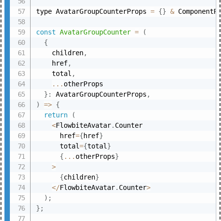
type AvatarGroupCounterProps 
=
{
}
&
 ComponentP
const
AvatarGroupCounter
=
(
{
    children
,
    href
,
    total
,
...
otherProps

}
:
 AvatarGroupCounterProps
,
)
=>
{
return
(
<
FlowbiteAvatar
.
Counter

      href
=
{
href
}
      total
=
{
total
}
{
...
otherProps
}
>
{
children
}
<
/
FlowbiteAvatar
.
Counter
>
)
;
}
;