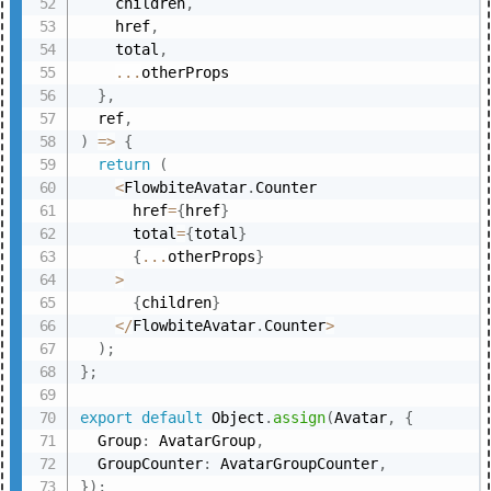
    children
,
    href
,
    total
,
...
otherProps

}
,
  ref
,
)
=>
{
return
(
<
FlowbiteAvatar
.
Counter

      href
=
{
href
}
      total
=
{
total
}
{
...
otherProps
}
>
{
children
}
<
/
FlowbiteAvatar
.
Counter
>
)
;
}
;
export
default
 Object
.
assign
(
Avatar
,
{
  Group
:
 AvatarGroup
,
  GroupCounter
:
 AvatarGroupCounter
,
}
)
;