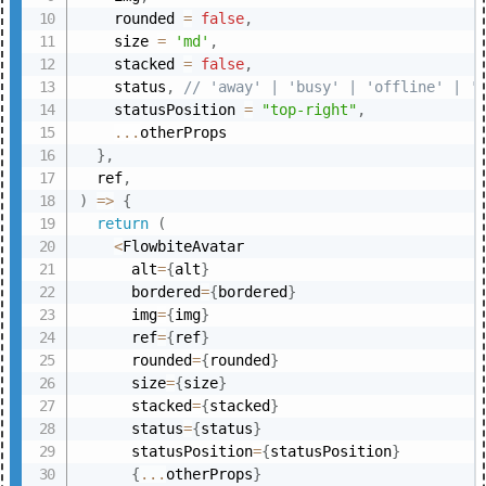
    rounded 
=
false
,
    size 
=
'md'
,
    stacked 
=
false
,
    status
,
// 'away' | 'busy' | 'offline' | '
    statusPosition 
=
"top-right"
,
...
otherProps

}
,
  ref
,
)
=>
{
return
(
<
FlowbiteAvatar

      alt
=
{
alt
}
      bordered
=
{
bordered
}
      img
=
{
img
}
      ref
=
{
ref
}
      rounded
=
{
rounded
}
      size
=
{
size
}
      stacked
=
{
stacked
}
      status
=
{
status
}
      statusPosition
=
{
statusPosition
}
{
...
otherProps
}