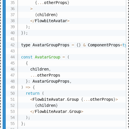
{
...
otherProps
}
>
{
children
}
<
/
FlowbiteAvatar
>
)
;
}
)
;
type AvatarGroupProps 
=
{
}
&
 ComponentProps
<
ty
const
AvatarGroup
=
(
{
    children
,
...
otherProps

}
:
 AvatarGroupProps
,
)
=>
{
return
(
<
FlowbiteAvatar
.
Group 
{
...
otherProps
}
>
{
children
}
<
/
FlowbiteAvatar
.
Group
>
)
;
}
;