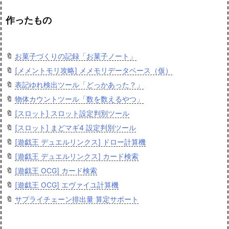
作ったもの
🔖
お菓子づくりの記録「お菓子ノート」
🔖
[メメントモリ攻略] メメモリデータベース（仮）
🔖
表記ゆれ検出ツール「どっかあった？」
🔖
物体カウントツール「数を数えるやつ」
🔖
[スロット] スロット設定判別ツール
🔖
[スロット] まどマギ4 設定判別ツール
🔖
[遊戯王 デュエルリンクス] ドロー計算機
🔖
[遊戯王 デュエルリンクス] カード検索
🔖
[遊戯王 OCG] カード検索
🔖
[遊戯王 OCG] エヴァイユ計算機
🔖
サプライチェーン排出量 算定サポート