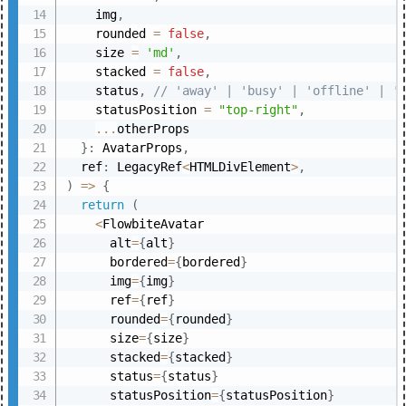
    img
,
    rounded 
=
false
,
    size 
=
'md'
,
    stacked 
=
false
,
    status
,
// 'away' | 'busy' | 'offline' | '
    statusPosition 
=
"top-right"
,
...
otherProps

}
:
 AvatarProps
,
  ref
:
 LegacyRef
<
HTMLDivElement
>
,
)
=>
{
return
(
<
FlowbiteAvatar

      alt
=
{
alt
}
      bordered
=
{
bordered
}
      img
=
{
img
}
      ref
=
{
ref
}
      rounded
=
{
rounded
}
      size
=
{
size
}
      stacked
=
{
stacked
}
      status
=
{
status
}
      statusPosition
=
{
statusPosition
}