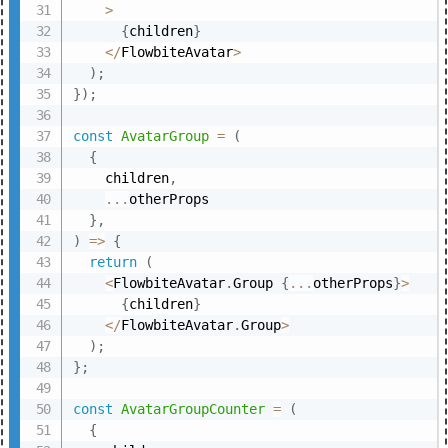
>
{
children
}
<
/
FlowbiteAvatar
>
)
;
}
)
;
const
AvatarGroup
=
(
{
    children
,
...
otherProps

}
,
)
=>
{
return
(
<
FlowbiteAvatar
.
Group 
{
...
otherProps
}
>
{
children
}
<
/
FlowbiteAvatar
.
Group
>
)
;
}
;
const
AvatarGroupCounter
=
(
{