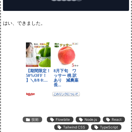
はい、できました。

技術

Flowbite

Node.js

React

Tailwind CSS

TypeScript