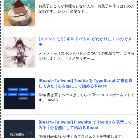
お菓子どころか料理もしない人が、お菓子を作りはじめた
記録です。 レシピ 必要なも ...
[メメントモリ] ギルドバトル がわかりにくいのでメ
モ
メメントモリのギルドバトルについての概要です。こちら
に移しました。「メメモリデー ...
[React+Tailwind] Tooltip を TypeScript に書き直
してみた | 心を無にして始める React
準備 書き直すベースはこちらの Tooltip コンポーネントで
す。 JavaS ...
[React+Tailwind] Flowbite で Tooltip を表示して
みる | 心を無にして始める React
準備 Flowbite が使えるプロジェクトを準備します。