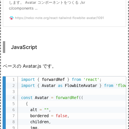
します。 Avatar コンポーネントをつくる ./sr
c/components ...
https://neko-note.org/react-tailwind-flowbite-avatar/1091
JavaScript
ベースの Avatar.js です。
import
{
 forwardRef 
}
from
'react'
;
import
{
 Avatar 
as
 FlowbiteAvatar 
}
from
'flow
const
 Avatar 
=
forwardRef
(
(
{
    alt 
=
""
,
    bordered 
=
false
,
    children
,
    img
,