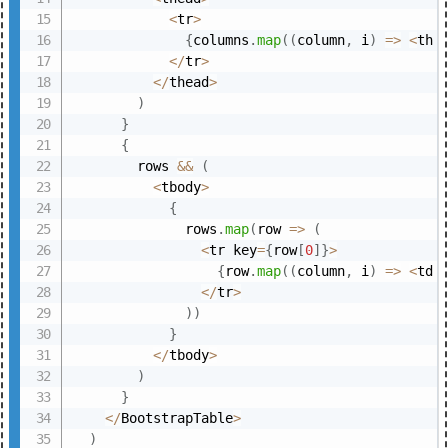
<
tr
>
{
columns
.
map
(
(
column
,
 i
)
=>
<
th 
<
/
tr
>
<
/
thead
>
)
}
{
        rows 
&&
(
<
tbody
>
{
              rows
.
map
(
row
=>
(
<
tr key
=
{
row
[
0
]
}
>
{
row
.
map
(
(
column
,
 i
)
=>
<
td 
<
/
tr
>
)
)
}
<
/
tbody
>
)
}
<
/
BootstrapTable
>
)