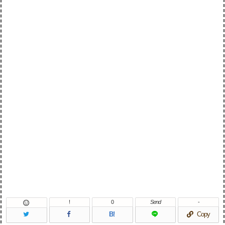
!
0
Send
-

B!
Copy