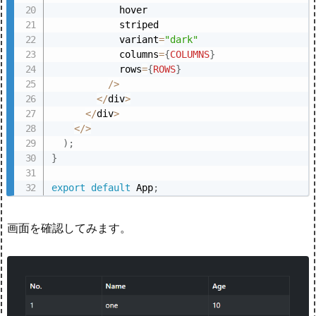
            hover

            striped

            variant
=
"dark"
            columns
=
{
COLUMNS
}
            rows
=
{
ROWS
}
/
>
<
/
div
>
<
/
div
>
<
/
>
)
;
}
export
default
 App
;
画面を確認してみます。