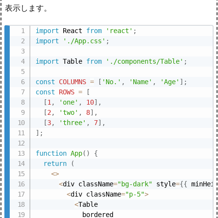
表示します。
import
 React 
from
'react'
;
import
'./App.css'
;
import
 Table 
from
'./components/Table'
;
const
COLUMNS
=
[
'No.'
,
'Name'
,
'Age'
]
;
const
ROWS
=
[
[
1
,
'one'
,
10
]
,
[
2
,
'two'
,
8
]
,
[
3
,
'three'
,
7
]
,
]
;
function
App
(
)
{
return
(
<
>
<
div className
=
"bg-dark"
 style
=
{
{
 minHei
<
div className
=
"p-5"
>
<
Table

            bordered
