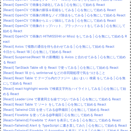
[React] OpenCV で画像を2値化してみる | 心を無にして始める React
[React] OpenCV で画像の膨張＆収縮をしてみる | 心を無にして始める React
[React] OpenCV で画像の簡単なノイズ除去をしてみる | 心を無にして始める React
[React] OpenCV で画像からエッジ抽出してみる | 心を無にして始める React
[React] OpenCV で画像のトップハット、ブラックハットをしてみる | 心を無にして
始める React
[React] OpenCV で画像の HITMISS(Hit or Miss) をしてみる | 心を無にして始める R
eact
[React] Axios で複数の通信を待ち合わせてみる | 心を無にして始める React
今日から React 18 | 心を無にして始める React
[React] Suspense(React 18 の新機能) を Axios と合わせてみる | 心を無にして始め
る React
[React] TanStack Table v8 を React で使ってみる | 心を無にして始める React
[React] React 18 から setInterval などの非同期処理で気をつけること
[React] React Table で テーブル内のファジー（あいまい）検索 をしてみる | 心を無
にして始める React
[React] react highlight words で検索文字列をハイライトしてみる | 心を無にして始
める React
[React] Leader Line で要素同士を線でつないでみる | 心を無にして始める React
[React] React Table で ソート をしてみる | 心を無にして始める React
[React] Tailwind CSS を使ってみる@準備回 | 心を無にして始める React
[React] Flowbite を使ってみる@準備回 | 心を無にして始める React
[React+Tailwind] Flowbite で Alert を表示してみる | 心を無にして始める React
[React+Tailwind] Alert を TypeScript に書き直してみた | 心を無にして始める React
[React+Tailwind] Flowbite で Accordion を表示してみる | 心を無にして始める Reac