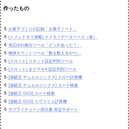
作ったもの
🔖
お菓子づくりの記録「お菓子ノート」
🔖
[メメントモリ攻略] メメモリデータベース（仮）
🔖
表記ゆれ検出ツール「どっかあった？」
🔖
物体カウントツール「数を数えるやつ」
🔖
[スロット] スロット設定判別ツール
🔖
[スロット] まどマギ4 設定判別ツール
🔖
[遊戯王 デュエルリンクス] ドロー計算機
🔖
[遊戯王 デュエルリンクス] カード検索
🔖
[遊戯王 OCG] カード検索
🔖
[遊戯王 OCG] エヴァイユ計算機
🔖
サプライチェーン排出量 算定サポート