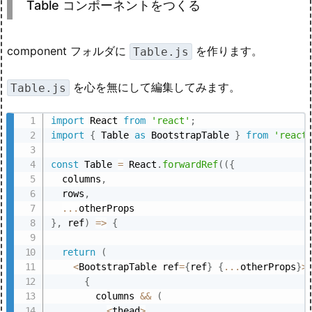
Table コンポーネントをつくる
component フォルダに
を作ります。
Table.js
を心を無にして編集してみます。
Table.js
import
 React 
from
'react'
;
import
{
 Table 
as
 BootstrapTable 
}
from
'react
const
 Table 
=
 React
.
forwardRef
(
(
{
  columns
,
  rows
,
...
}
,
 ref
)
=>
{
return
(
<
BootstrapTable ref
=
{
ref
}
{
...
otherProps
}
>
{
        columns 
&&
(
<
thead
>