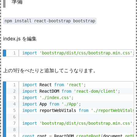
準備
npm install react-bootstrap bootstrap
index.js を編集
import
'bootstrap/dist/css/bootstrap.min.css'
;
上の1行をぺたりと追加してこうなります。
import
 React 
from
'react'
;
import
 ReactDOM 
from
'react-dom/client'
;
import
'./index.css'
;
import
 App 
from
'./App'
;
import
 reportWebVitals 
from
'./reportWebVitals
import
'bootstrap/dist/css/bootstrap.min.css'
;
const
 root 
=
 ReactDOM
.
createRoot
(
document
.
getE