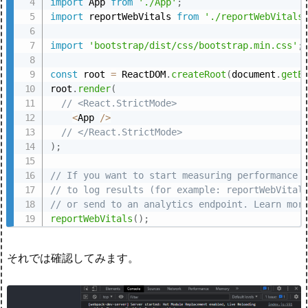
import
 App 
from
'./App'
;
import
 reportWebVitals 
from
'./reportWebVitals
import
'bootstrap/dist/css/bootstrap.min.css'
;
const
 root 
=
 ReactDOM
.
createRoot
(
document
.
getE
root
.
render
(
// <React.StrictMode>
<
App 
/
>
// </React.StrictMode>
)
;
// If you want to start measuring performance 
// to log results (for example: reportWebVital
// or send to an analytics endpoint. Learn mor
reportWebVitals
(
)
;
それでは確認してみます。