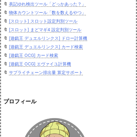
🔖
表記ゆれ検出ツール「どっかあった？」
🔖
物体カウントツール「数を数えるやつ」
🔖
[スロット] スロット設定判別ツール
🔖
[スロット] まどマギ4 設定判別ツール
🔖
[遊戯王 デュエルリンクス] ドロー計算機
🔖
[遊戯王 デュエルリンクス] カード検索
🔖
[遊戯王 OCG] カード検索
🔖
[遊戯王 OCG] エヴァイユ計算機
🔖
サプライチェーン排出量 算定サポート
プロフィール