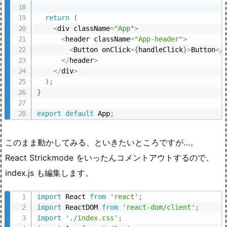
return
(
<
div className
=
"App"
>
<
header className
=
"App-header"
>
<
Button onClick
=
{
handleClick
}
>
Button
<
/
<
/
header
>
<
/
div
>
)
;
}
export
default
 App
;
このまま動かしてみる、といきたいところですが…。
React Strickmode をいったんコメントアウトするので、
index.js も編集します。
import
 React 
from
'react'
;
import
 ReactDOM 
from
'react-dom/client'
;
import
'./index.css'
;