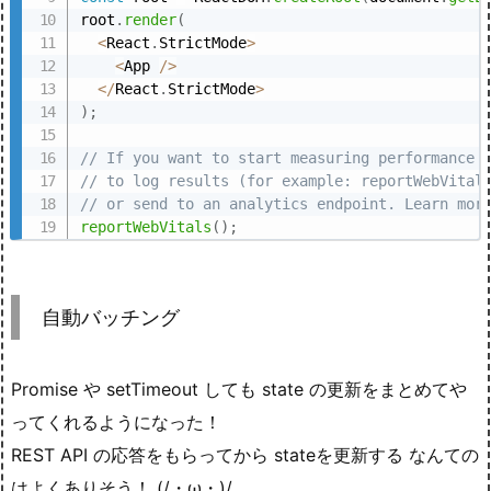
root
.
render
(
<
React
.
StrictMode
>
<
App 
/
>
<
/
React
.
StrictMode
>
)
;
// If you want to start measuring performance 
// to log results (for example: reportWebVital
// or send to an analytics endpoint. Learn mor
reportWebVitals
(
)
;
自動バッチング
Promise や setTimeout しても state の更新をまとめてや
ってくれるようになった！
REST API の応答をもらってから stateを更新する なんての
はよくありそう！ (/・ω・)/