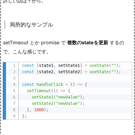
詳しい話は↑から。
局所的なサンプル
setTimeout とか promise で
複数のstateを更新
するの
で、こんな感じです。
const
[
state1
,
 setState1
]
=
useState
(
""
)
;
const
[
state2
,
 setState2
]
=
useState
(
""
)
;
const
handleClick
=
(
)
=>
{
setTimeout
(
(
)
=>
{
setState1
(
"newValue"
)
;
setState2
(
"newValue"
)
;
}
,
1000
)
;
}
;