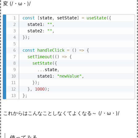
変 (/・ω・)/
const
[
state
,
 setState
]
=
useState
(
{
  state1
:
""
,
  state2
:
""
,
}
)
;
const
handleClick
=
(
)
=>
{
setTimeout
(
(
)
=>
{
setState
(
{
...
state
,
      state1
:
"newValue"
,
}
)
;
}
,
1000
)
;
}
;
これからはこんなことしなくてよくなる～ (/・ω・)/
使ってみる