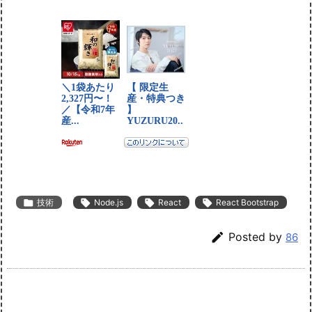

技術

Node.js

React

React Bootstrap

Posted by
86