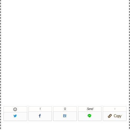
!
0
Send
-

B!
Copy