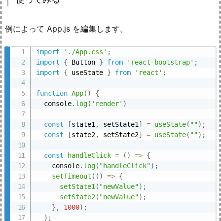
例によって App.js を編集します。
import
'./App.css'
;
import
{
 Button 
}
from
'react-bootstrap'
;
import
{
 useState 
}
from
'react'
;
function
App
(
)
{
  console
.
log
(
'render'
)
const
[
state1
,
 setState1
]
=
useState
(
""
)
;
const
[
state2
,
 setState2
]
=
useState
(
""
)
;
const
handleClick
=
(
)
=>
{
    console
.
log
(
"handleClick"
)
;
setTimeout
(
(
)
=>
{
setState1
(
"newValue"
)
;
setState2
(
"newValue"
)
;
}
,
1000
)
;
}
;