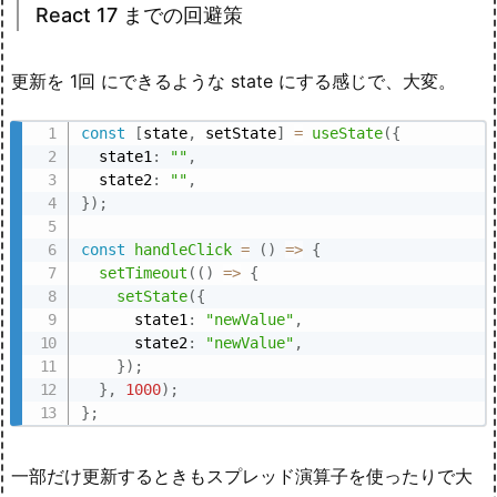
React 17 までの回避策
更新を 1回 にできるような state にする感じで、大変。
const
[
state
,
 setState
]
=
useState
(
{
  state1
:
""
,
  state2
:
""
,
}
)
;
const
handleClick
=
(
)
=>
{
setTimeout
(
(
)
=>
{
setState
(
{
      state1
:
"newValue"
,
      state2
:
"newValue"
,
}
)
;
}
,
1000
)
;
}
;
一部だけ更新するときもスプレッド演算子を使ったりで大