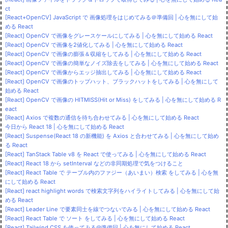
ct
[React+OpenCV] JavaScript で 画像処理をはじめてみる＠準備回 | 心を無にして始
める React
[React] OpenCV で画像をグレースケールにしてみる | 心を無にして始める React
[React] OpenCV で画像を2値化してみる | 心を無にして始める React
[React] OpenCV で画像の膨張＆収縮をしてみる | 心を無にして始める React
[React] OpenCV で画像の簡単なノイズ除去をしてみる | 心を無にして始める React
[React] OpenCV で画像からエッジ抽出してみる | 心を無にして始める React
[React] OpenCV で画像のトップハット、ブラックハットをしてみる | 心を無にして
始める React
[React] OpenCV で画像の HITMISS(Hit or Miss) をしてみる | 心を無にして始める R
eact
[React] Axios で複数の通信を待ち合わせてみる | 心を無にして始める React
今日から React 18 | 心を無にして始める React
[React] Suspense(React 18 の新機能) を Axios と合わせてみる | 心を無にして始め
る React
[React] TanStack Table v8 を React で使ってみる | 心を無にして始める React
[React] React 18 から setInterval などの非同期処理で気をつけること
[React] React Table で テーブル内のファジー（あいまい）検索 をしてみる | 心を無
にして始める React
[React] react highlight words で検索文字列をハイライトしてみる | 心を無にして始
める React
[React] Leader Line で要素同士を線でつないでみる | 心を無にして始める React
[React] React Table で ソート をしてみる | 心を無にして始める React
[React] Tailwind CSS を使ってみる@準備回 | 心を無にして始める React