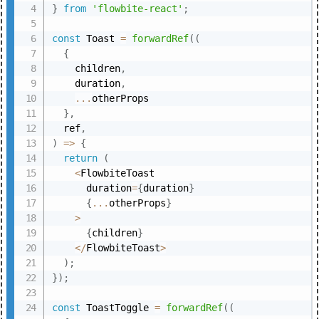
}
from
'flowbite-react'
;
const
 Toast 
=
forwardRef
(
(
{
    children
,
    duration
,
...
otherProps

}
,
  ref
,
)
=>
{
return
(
<
FlowbiteToast

      duration
=
{
duration
}
{
...
otherProps
}
>
{
children
}
<
/
FlowbiteToast
>
)
;
}
)
;
const
 ToastToggle 
=
forwardRef
(
(