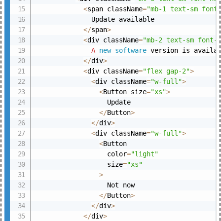
<
span className
=
"mb-1 text-sm font
              Update available

<
/
span
>
<
div className
=
"mb-2 text-sm font-
A
new
software
 version is availa
<
/
div
>
<
div className
=
"flex gap-2"
>
<
div className
=
"w-full"
>
<
Button size
=
"xs"
>
                  Update

<
/
Button
>
<
/
div
>
<
div className
=
"w-full"
>
<
Button

                  color
=
"light"
                  size
=
"xs"
>
                  Not now

<
/
Button
>
<
/
div
>
<
/
div
>