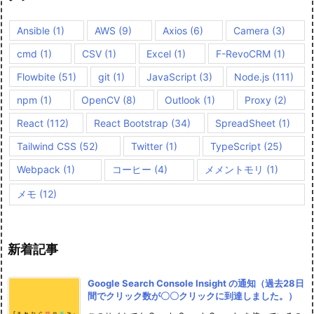
Ansible
(1)
AWS
(9)
Axios
(6)
Camera
(3)
cmd
(1)
CSV
(1)
Excel
(1)
F-RevoCRM
(1)
Flowbite
(51)
git
(1)
JavaScript
(3)
Node.js
(111)
npm
(1)
OpenCV
(8)
Outlook
(1)
Proxy
(2)
React
(112)
React Bootstrap
(34)
SpreadSheet
(1)
Tailwind CSS
(52)
Twitter
(1)
TypeScript
(25)
Webpack
(1)
コーヒー
(4)
メメントモリ
(1)
メモ
(12)
新着記事
Google Search Console Insight の通知（過去28日
間でクリック数が〇〇クリックに到達しました。）