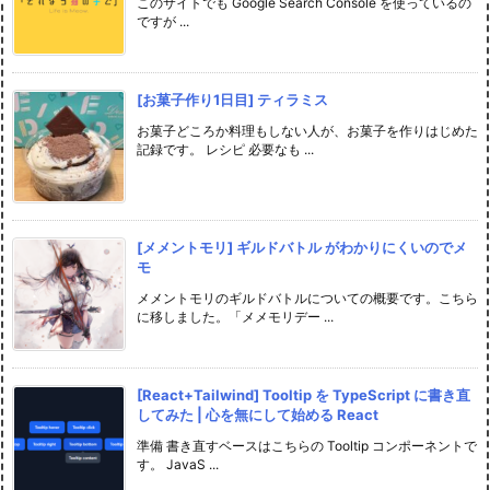
このサイトでも Google Search Console を使っているの
ですが ...
[お菓子作り1日目] ティラミス
お菓子どころか料理もしない人が、お菓子を作りはじめた
記録です。 レシピ 必要なも ...
[メメントモリ] ギルドバトル がわかりにくいのでメ
モ
メメントモリのギルドバトルについての概要です。こちら
に移しました。「メメモリデー ...
[React+Tailwind] Tooltip を TypeScript に書き直
してみた | 心を無にして始める React
準備 書き直すベースはこちらの Tooltip コンポーネントで
す。 JavaS ...