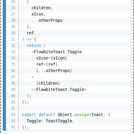
{
    children
,
    xIcon
,
...
otherProps

}
,
  ref
,
)
=>
{
return
(
<
FlowbiteToast
.
Toggle

      xIcon
=
{
xIcon
}
      ref
=
{
ref
}
{
...
otherProps
}
>
{
children
}
<
/
FlowbiteToast
.
Toggle
>
)
;
}
)
;
export
default
 Object
.
assign
(
Toast
,
{
  Toggle
:
 ToastToggle
,
}
)
;