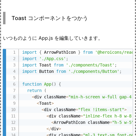
Toast コンポーネントをつかう
いつものように App.js を編集していきます。
import
{
 ArrowPathIcon 
}
from
'@heroicons/reac
import
'./App.css'
;
import
 Toast 
from
'./components/Toast'
;
import
 Button 
from
'./components/Button'
;
function
App
(
)
{
return
(
<
div className
=
"min-h-screen w-full gap-4 
<
Toast
>
<
div className
=
"flex !items-start"
>
<
div className
=
"inline-flex h-8 w-8 
<
ArrowPathIcon className
=
"h-5 w-5"
<
/
div
>
<
div className
=
"ml-3 text-sm font-no