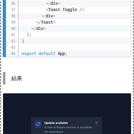
<
/
div
>
<
Toast
.
Toggle 
/
>
<
/
div
>
<
/
Toast
>
<
/
div
>
)
;
}
export
default
 App
;
結果