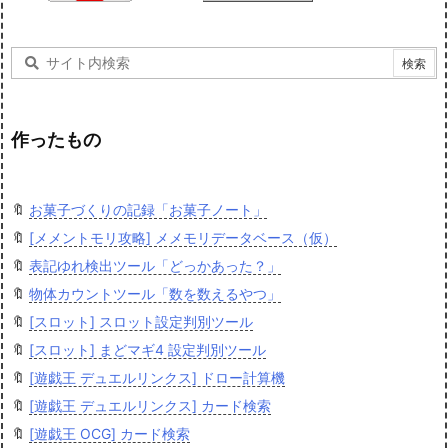
作ったもの
🔖
お菓子づくりの記録「お菓子ノート」
🔖
[メメントモリ攻略] メメモリデータベース（仮）
🔖
表記ゆれ検出ツール「どっかあった？」
🔖
物体カウントツール「数を数えるやつ」
🔖
[スロット] スロット設定判別ツール
🔖
[スロット] まどマギ4 設定判別ツール
🔖
[遊戯王 デュエルリンクス] ドロー計算機
🔖
[遊戯王 デュエルリンクス] カード検索
🔖
[遊戯王 OCG] カード検索