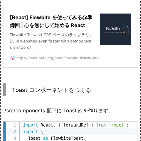
[React] Flowbite を使ってみる@準
備回 | 心を無にして始める React
Flowbite Tailwind CSS ベースのライブラリ。
Build websites even faster with component
s on top of ...
https://neko-note.org/react-flowbite-install/1058
Toast コンポーネントをつくる
./src/components 配下に Toast.js を作ります。
import
 React
,
{
 forwardRef 
}
from
'react'
;
import
{
  Toast 
as
 FlowbiteToast
,