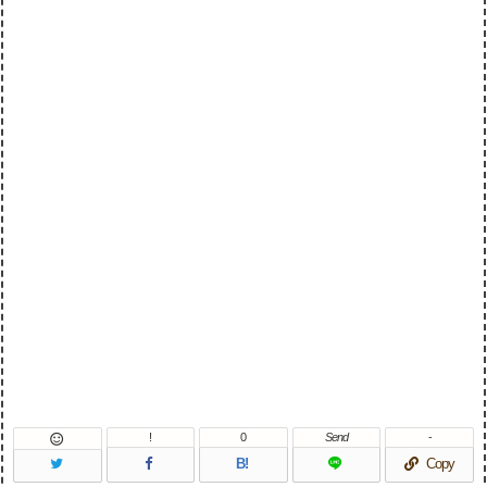
!
0
Send
-

B!
Copy