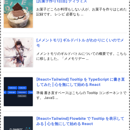
[お菓子作り1日目] ティラミス
お菓子どころか料理もしない人が、お菓子を作りはじめた
記録です。 レシピ 必要なも ...
[メメントモリ] ギルドバトル がわかりにくいのでメ
モ
メメントモリのギルドバトルについての概要です。こちら
に移しました。「メメモリデー ...
[React+Tailwind] Tooltip を TypeScript に書き直
してみた | 心を無にして始める React
準備 書き直すベースはこちらの Tooltip コンポーネントで
す。 JavaS ...
[React+Tailwind] Flowbite で Tooltip を表示して
みる | 心を無にして始める React