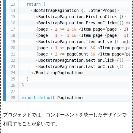
return
(
<
BootstrapPagination 
{
...
otherProps
}
>
<
BootstrapPagination
.
First onClick
=
{
(
)
=
<
BootstrapPagination
.
Prev onClick
=
{
(
)
=>
{
page 
-
2
>=
1
&&
<
Item page
=
{
page 
-
2
}
 
{
page 
-
1
>=
1
&&
<
Item page
=
{
page 
-
1
}
 
<
BootstrapPagination
.
Item active
=
{
true
}
>
{
page 
+
1
<=
 pageCount 
&&
<
Item page
=
{
pa
{
page 
+
2
<=
 pageCount 
&&
<
Item page
=
{
pa
<
BootstrapPagination
.
Next onClick
=
{
(
)
=>
<
BootstrapPagination
.
Last onClick
=
{
(
)
=>
<
/
BootstrapPagination
>
)
;
}
export
default
 Pagination
;
プロジェクトでは、コンポーネントを統一したデザインで
利用することが多いです。