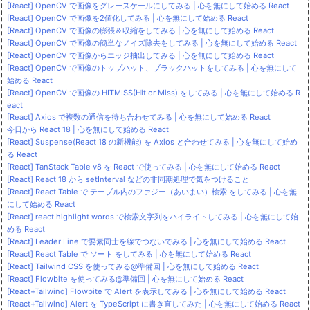
[React] OpenCV で画像をグレースケールにしてみる | 心を無にして始める React
[React] OpenCV で画像を2値化してみる | 心を無にして始める React
[React] OpenCV で画像の膨張＆収縮をしてみる | 心を無にして始める React
[React] OpenCV で画像の簡単なノイズ除去をしてみる | 心を無にして始める React
[React] OpenCV で画像からエッジ抽出してみる | 心を無にして始める React
[React] OpenCV で画像のトップハット、ブラックハットをしてみる | 心を無にして
始める React
[React] OpenCV で画像の HITMISS(Hit or Miss) をしてみる | 心を無にして始める R
eact
[React] Axios で複数の通信を待ち合わせてみる | 心を無にして始める React
今日から React 18 | 心を無にして始める React
[React] Suspense(React 18 の新機能) を Axios と合わせてみる | 心を無にして始め
る React
[React] TanStack Table v8 を React で使ってみる | 心を無にして始める React
[React] React 18 から setInterval などの非同期処理で気をつけること
[React] React Table で テーブル内のファジー（あいまい）検索 をしてみる | 心を無
にして始める React
[React] react highlight words で検索文字列をハイライトしてみる | 心を無にして始
める React
[React] Leader Line で要素同士を線でつないでみる | 心を無にして始める React
[React] React Table で ソート をしてみる | 心を無にして始める React
[React] Tailwind CSS を使ってみる@準備回 | 心を無にして始める React
[React] Flowbite を使ってみる@準備回 | 心を無にして始める React
[React+Tailwind] Flowbite で Alert を表示してみる | 心を無にして始める React
[React+Tailwind] Alert を TypeScript に書き直してみた | 心を無にして始める React