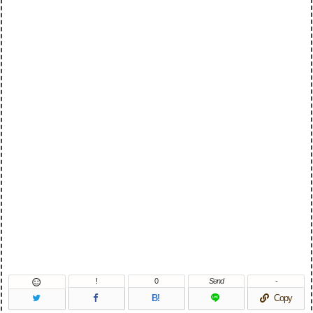
!
0
Send
-

B!
Copy