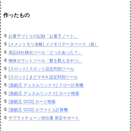
作ったもの
🔖
お菓子づくりの記録「お菓子ノート」
🔖
[メメントモリ攻略] メメモリデータベース（仮）
🔖
表記ゆれ検出ツール「どっかあった？」
🔖
物体カウントツール「数を数えるやつ」
🔖
[スロット] スロット設定判別ツール
🔖
[スロット] まどマギ4 設定判別ツール
🔖
[遊戯王 デュエルリンクス] ドロー計算機
🔖
[遊戯王 デュエルリンクス] カード検索
🔖
[遊戯王 OCG] カード検索
🔖
[遊戯王 OCG] エヴァイユ計算機
🔖
サプライチェーン排出量 算定サポート