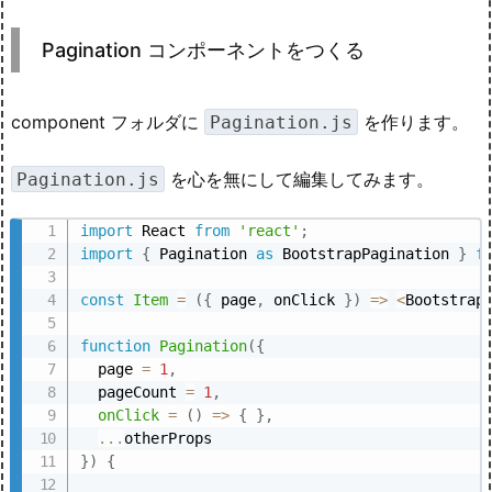
Pagination コンポーネントをつくる
component フォルダに
を作ります。
Pagination.js
を心を無にして編集してみます。
Pagination.js
import
 React 
from
'react'
;
import
{
 Pagination 
as
 BootstrapPagination 
}
f
const
Item
=
(
{
 page
,
 onClick 
}
)
=>
<
Bootstrap
function
Pagination
(
{
  page 
=
1
,
  pageCount 
=
1
,
onClick
=
(
)
=>
{
}
,
...
}
)
{