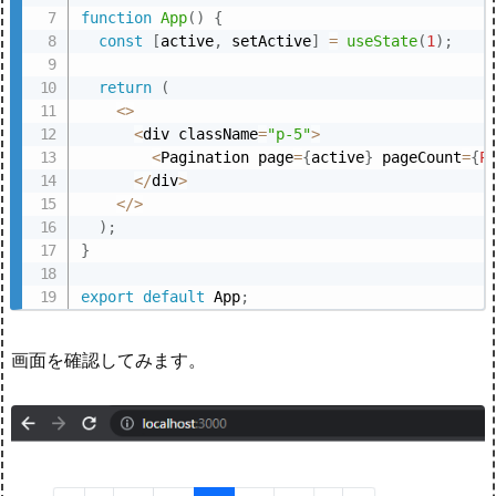
function
App
(
)
{
const
[
active
,
 setActive
]
=
useState
(
1
)
;
return
(
<
>
<
div className
=
"p-5"
>
<
Pagination page
=
{
active
}
 pageCount
=
{
P
<
/
div
>
<
/
>
)
;
}
export
default
 App
;
画面を確認してみます。