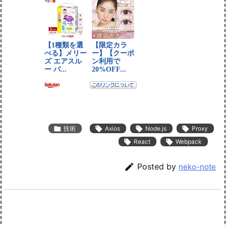

技術

Axios

Node.js

Proxy

React

Webpack

Posted by
neko-note