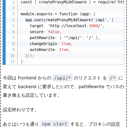
const 
{
 createProxyMiddleware 
}
 = require('htt
module.exports = function (app
)
{
  app.use(createProxyMiddleware('/api'
,
{
    target
:
 'http
:
//localhost
:
3000
/'
,
    secure
:
false
,
    pathRewrite
:
{
 '^/api/'
:
 '/' 
}
,
    changeOrigin
:
true
,
    autoRewrite
:
true
,
}
)
)
;
}
今回は frontend からの
のリクエスト を
に
/api/*
/*
変えて backend に要求したいので、pathRewrite でパスの
書き換えも設定しています。
設定終わりです。
あとはいつも通り
すると、プロキシの設定
npm start