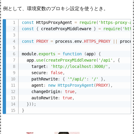
例として、環境変数のプロキシ設定を使うとき。
const
 HttpsProxyAgent 
=
require
(
'https-proxy-a
const
{
 createProxyMiddleware 
}
=
require
(
'htt
const
PROXY
=
 process
.
env
.
HTTPS_PROXY
||
 proce
module
.
exports
=
function
(
app
)
{
  app
.
use
(
createProxyMiddleware
(
'/api'
,
{
    target
:
'http://localhost:3000/'
,
    secure
:
false
,
    pathRewrite
:
{
'^/api/'
:
'/'
}
,
    agent
:
new
HttpsProxyAgent
(
PROXY
)
,
    changeOrigin
:
true
,
    autoRewrite
:
true
,
}
)
)
;
}