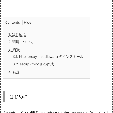
Contents
1.
はじめに
2.
環境について
3.
構築
3.1.
http-proxy-middleware のインストール
3.2.
setupProxy.js の作成
4.
補足
はじめに