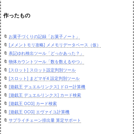
作ったもの
🔖
お菓子づくりの記録「お菓子ノート」
🔖
[メメントモリ攻略] メメモリデータベース（仮）
🔖
表記ゆれ検出ツール「どっかあった？」
🔖
物体カウントツール「数を数えるやつ」
🔖
[スロット] スロット設定判別ツール
🔖
[スロット] まどマギ4 設定判別ツール
🔖
[遊戯王 デュエルリンクス] ドロー計算機
🔖
[遊戯王 デュエルリンクス] カード検索
🔖
[遊戯王 OCG] カード検索
🔖
[遊戯王 OCG] エヴァイユ計算機
🔖
サプライチェーン排出量 算定サポート