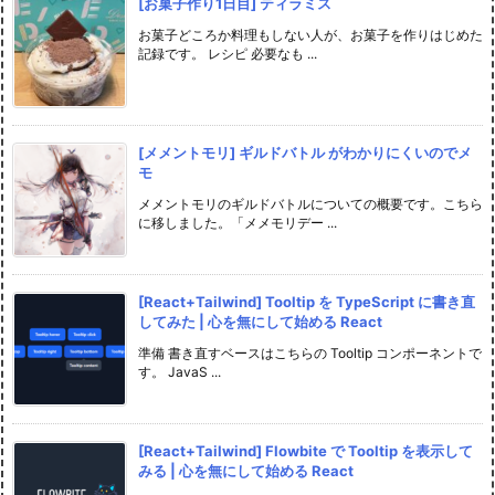
[お菓子作り1日目] ティラミス
お菓子どころか料理もしない人が、お菓子を作りはじめた
記録です。 レシピ 必要なも ...
[メメントモリ] ギルドバトル がわかりにくいのでメ
モ
メメントモリのギルドバトルについての概要です。こちら
に移しました。「メメモリデー ...
[React+Tailwind] Tooltip を TypeScript に書き直
してみた | 心を無にして始める React
準備 書き直すベースはこちらの Tooltip コンポーネントで
す。 JavaS ...
[React+Tailwind] Flowbite で Tooltip を表示して
みる | 心を無にして始める React