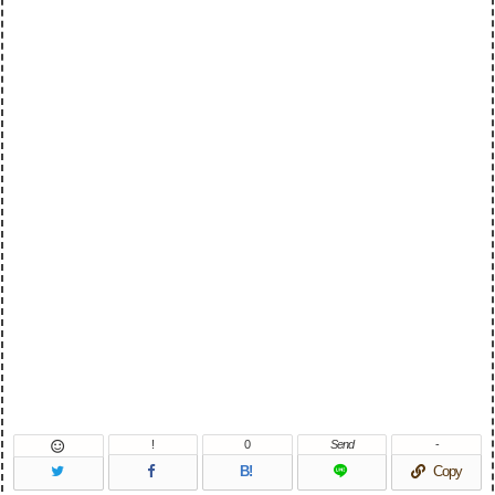
!
0
Send
-

B!
Copy