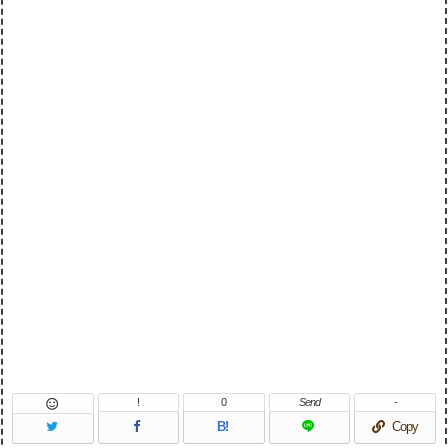
!
0
Send
-

B!
Copy