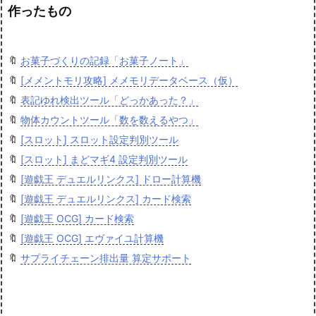
作ったもの
🔖
お菓子づくりの記録「お菓子ノート」
🔖
[メメントモリ攻略] メメモリデータベース（仮）
🔖
表記ゆれ検出ツール「どっかあった？」
🔖
物体カウントツール「数を数えるやつ」
🔖
[スロット] スロット設定判別ツール
🔖
[スロット] まどマギ4 設定判別ツール
🔖
[遊戯王 デュエルリンクス] ドロー計算機
🔖
[遊戯王 デュエルリンクス] カード検索
🔖
[遊戯王 OCG] カード検索
🔖
[遊戯王 OCG] エヴァイユ計算機
🔖
サプライチェーン排出量 算定サポート