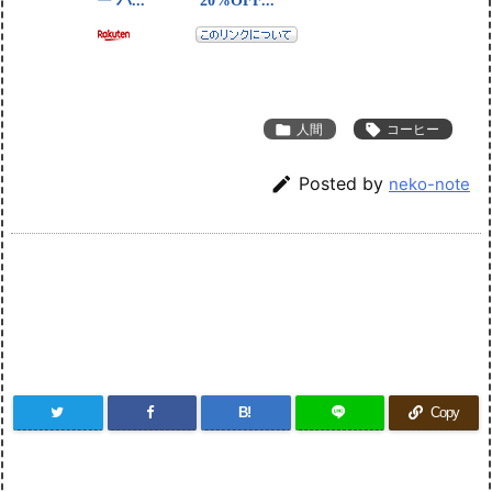

人間

コーヒー

Posted by
neko-note
B!
Copy