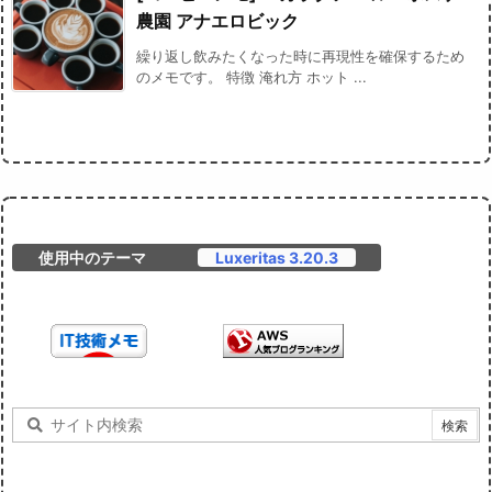
農園 アナエロビック
繰り返し飲みたくなった時に再現性を確保するため
のメモです。 特徴 淹れ方 ホット ...
使用中のテーマ
Luxeritas 3.20.3