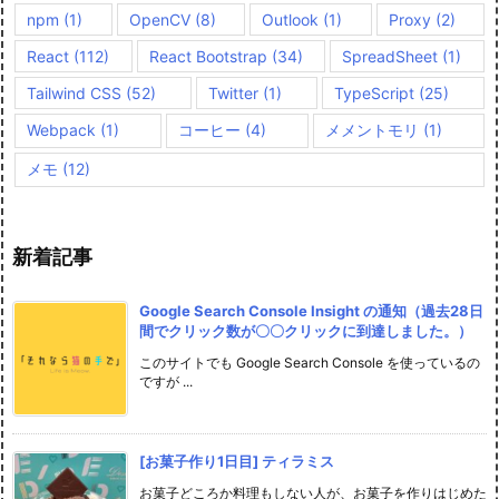
npm
(1)
OpenCV
(8)
Outlook
(1)
Proxy
(2)
React
(112)
React Bootstrap
(34)
SpreadSheet
(1)
Tailwind CSS
(52)
Twitter
(1)
TypeScript
(25)
Webpack
(1)
コーヒー
(4)
メメントモリ
(1)
メモ
(12)
新着記事
Google Search Console Insight の通知（過去28日
間でクリック数が〇〇クリックに到達しました。）
このサイトでも Google Search Console を使っているの
ですが ...
[お菓子作り1日目] ティラミス
お菓子どころか料理もしない人が、お菓子を作りはじめた