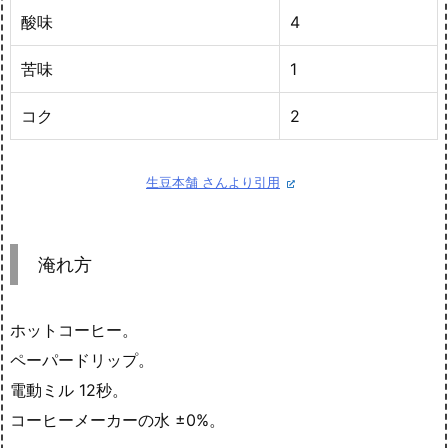
酸味
4
苦味
1
コク
2
生豆本舗 さんより引用
淹れ方
ホットコーヒー。
ペーパードリップ。
電動ミル 12秒。
コーヒーメーカーの水 ±0%。