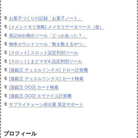
🔖
お菓子づくりの記録「お菓子ノート」
🔖
[メメントモリ攻略] メメモリデータベース（仮）
🔖
表記ゆれ検出ツール「どっかあった？」
🔖
物体カウントツール「数を数えるやつ」
🔖
[スロット] スロット設定判別ツール
🔖
[スロット] まどマギ4 設定判別ツール
🔖
[遊戯王 デュエルリンクス] ドロー計算機
🔖
[遊戯王 デュエルリンクス] カード検索
🔖
[遊戯王 OCG] カード検索
🔖
[遊戯王 OCG] エヴァイユ計算機
🔖
サプライチェーン排出量 算定サポート
プロフィール