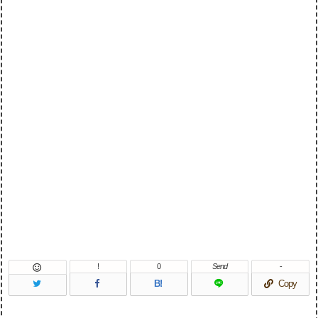
!
0
Send
-

B!
Copy