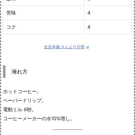
苦味
4
コク
4
生豆本舗 さんより引用
淹れ方
ホットコーヒー。
ペーパードリップ。
電動ミル 6秒。
コーヒーメーカーの水10%増し。