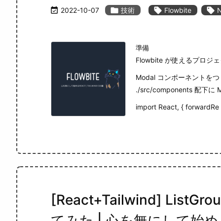

2022-10-07

技術

Flowbite

N
準備
Flowbite が使えるプロ
Modal コンポーネントを
./src/components 配下に
import React, { forwardRe .
[React+Tailwind] ListG
てみた | 心を無にして始める 