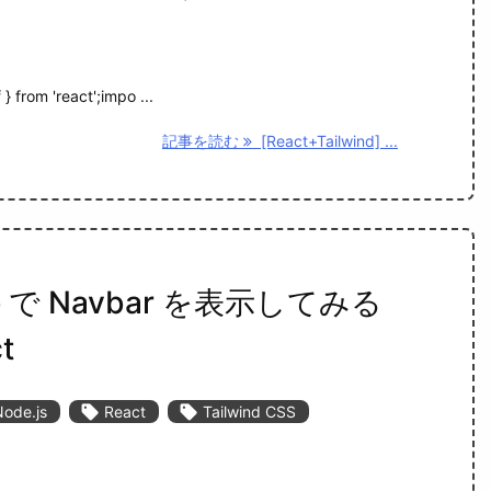
} from 'react';impo ...
記事を読む
[React+Tailwind] ...
wbite で Navbar を表示してみる
t
Node.js

React

Tailwind CSS