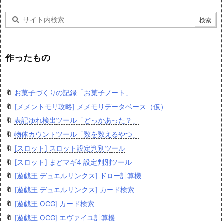
作ったもの
🔖
お菓子づくりの記録「お菓子ノート」
🔖
[メメントモリ攻略] メメモリデータベース（仮）
🔖
表記ゆれ検出ツール「どっかあった？」
🔖
物体カウントツール「数を数えるやつ」
🔖
[スロット] スロット設定判別ツール
🔖
[スロット] まどマギ4 設定判別ツール
🔖
[遊戯王 デュエルリンクス] ドロー計算機
🔖
[遊戯王 デュエルリンクス] カード検索
🔖
[遊戯王 OCG] カード検索
🔖
[遊戯王 OCG] エヴァイユ計算機