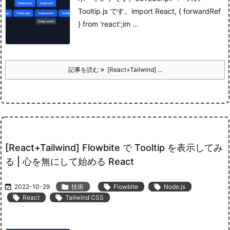
Tooltip.js です。
import React, { forwardRef
} from 'react';im ...
記事を読む
[React+Tailwind] ...
[React+Tailwind] Flowbite で Tooltip を表示してみ
る | 心を無にして始める React

2022-10-29

技術

Flowbite

Node.js

React

Tailwind CSS