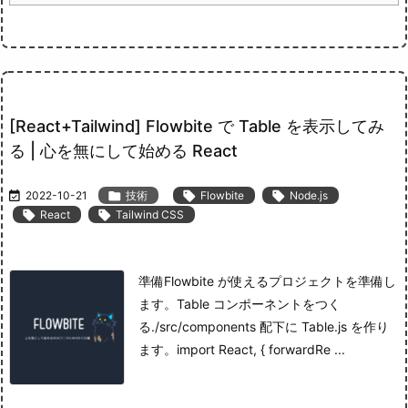
[React+Tailwind] Flowbite で Table を表示してみ
る | 心を無にして始める React

2022-10-21

技術

Flowbite

Node.js

React

Tailwind CSS
準備
Flowbite が使えるプロジェクトを準備し
ます。
Table コンポーネントをつく
る
./src/components 配下に Table.js を作り
ます。
import React, { forwardRe ...