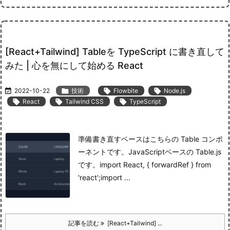
[React+Tailwind] Tableを TypeScript に書き直して
みた | 心を無にして始める React

2022-10-22

技術

Flowbite

Node.js

React

Tailwind CSS

TypeScript
準備
書き直すベースはこちらの Table コンポ
ーネントです。
JavaScript
ベースの Table.js
です。
import React, { forwardRef } from
'react';import ...
記事を読む
[React+Tailwind] ...