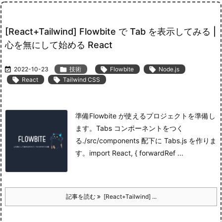
[React+Tailwind] Flowbite で Tab を表示してみる |
心を無にして始める React

2022-10-23

技術

Flowbite

Node.js

React

Tailwind CSS
準備
Flowbite が使えるプロジェクトを準備し
ます。
Tabs コンポーネントをつく
る
./src/components 配下に Tabs.js を作りま
す。
import React, { forwardRef ...
記事を読む
[React+Tailwind] ...