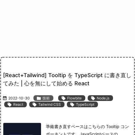
[React+Tailwind] Tooltip を TypeScript に書き直し
てみた | 心を無にして始める React

2022-10-30

技術

Flowbite

Node.js

React

Tailwind CSS

TypeScript
準備
書き直すベースはこちらの Tooltip コン
ポーネントです。
JavaScript
ベースの