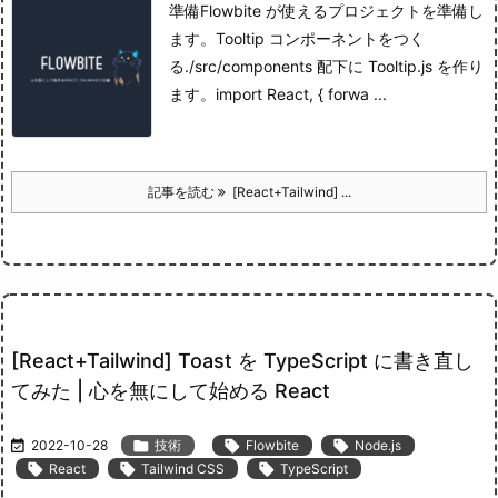
準備
Flowbite が使えるプロジェクトを準備し
ます。
Tooltip コンポーネントをつく
る
./src/components 配下に Tooltip.js を作り
ます。
import React, { forwa ...
記事を読む
[React+Tailwind] ...
[React+Tailwind] Toast を TypeScript に書き直し
てみた | 心を無にして始める React

2022-10-28

技術

Flowbite

Node.js

React

Tailwind CSS

TypeScript