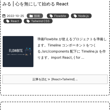
みる | 心を無にして始める React

2022-10-25

技術

Flowbite

Node.js

React

Tailwind CSS
準備
Flowbite が使えるプロジェクトを準備し
ます。
Timeline コンポーネントをつく
る
./src/components 配下に Timeline.js を作
ります。
import React, { for ...
記事を読む
[React+Tailwind] ...