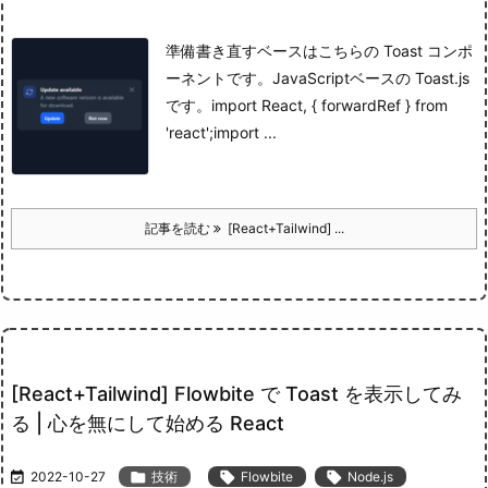
準備
書き直すベースはこちらの Toast コンポ
ーネントです。
JavaScript
ベースの Toast.js
です。
import React, { forwardRef } from
'react';import ...
記事を読む
[React+Tailwind] ...
[React+Tailwind] Flowbite で Toast を表示してみ
る | 心を無にして始める React

2022-10-27

技術

Flowbite

Node.js