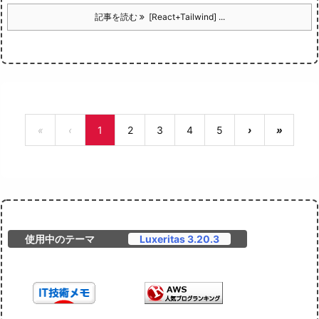
記事を読む
[React+Tailwind] ...
«
‹
1
2
3
4
5
›
»
使用中のテーマ
Luxeritas 3.20.3