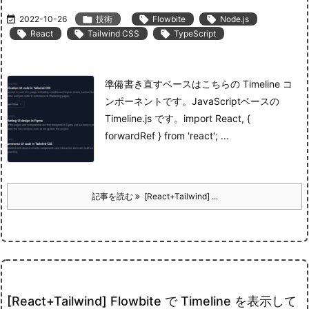

2022-10-26

技術

Flowbite

Node.js

React

Tailwind CSS

TypeScript
準備
書き直すベースはこちらの Timeline コ
ンポーネントです。
JavaScript
ベースの
Timeline.js です。
import React, {
forwardRef } from 'react'; ...
記事を読む
[React+Tailwind] ...
[React+Tailwind] Flowbite で Timeline を表示して