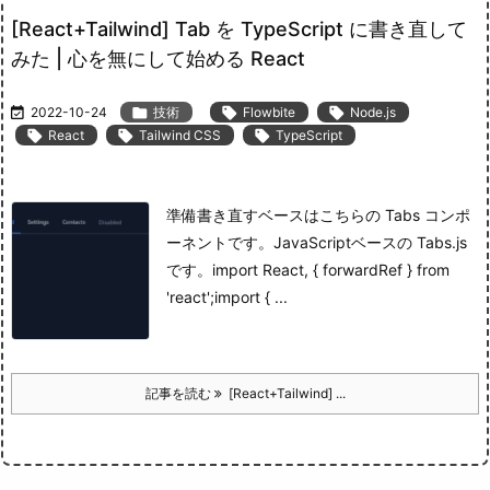
[React+Tailwind] Tab を TypeScript に書き直して
みた | 心を無にして始める React

2022-10-24

技術

Flowbite

Node.js

React

Tailwind CSS

TypeScript
準備
書き直すベースはこちらの Tabs コンポ
ーネントです。
JavaScript
ベースの Tabs.js
です。
import React, { forwardRef } from
'react';import { ...
記事を読む
[React+Tailwind] ...