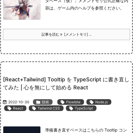
タベース（仮）」
メメントモリ公式
正確な内
容は、ゲーム内のヘルプを参照ください。
記事を読む
[メメントモリ] ...
[React+Tailwind] Tooltip を TypeScript に書き直し
てみた | 心を無にして始める React

2022-10-30

技術

Flowbite

Node.js

React

Tailwind CSS

TypeScript
準備
書き直すベースはこちらの Tooltip コン