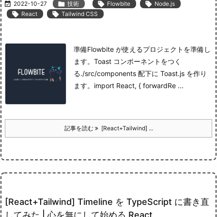

2022-10-27

技術

Flowbite

Node.js

React

Tailwind CSS
準備
Flowbite が使えるプロジェクトを準備し
ます。
Toast コンポーネントをつく
る
./src/components 配下に Toast.js を作り
ます。
import React, { forwardRe ...
記事を読む
[React+Tailwind] ...
[React+Tailwind] Timeline を TypeScript に書き直
してみた | 心を無にして始める React