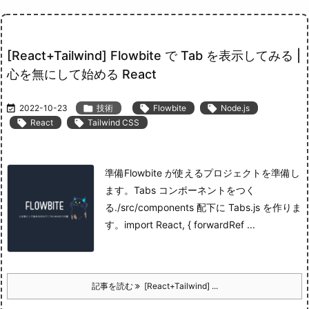
[React+Tailwind] Flowbite で Tab を表示してみる |
心を無にして始める React

2022-10-23

技術

Flowbite

Node.js

React

Tailwind CSS
準備
Flowbite が使えるプロジェクトを準備し
ます。
Tabs コンポーネントをつく
る
./src/components 配下に Tabs.js を作りま
す。
import React, { forwardRef ...
記事を読む
[React+Tailwind] ...