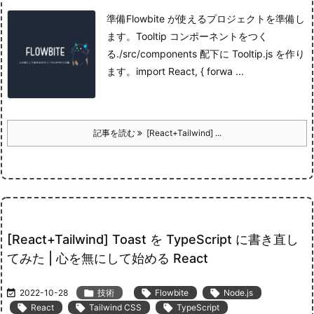
準備
Flowbite が使えるプロジェクトを準備し
ます。
Tooltip コンポーネントをつく
る
./src/components 配下に Tooltip.js を作り
ます。
import React, { forwa ...
記事を読む
[React+Tailwind] ...
[React+Tailwind] Toast を TypeScript に書き直し
てみた | 心を無にして始める React

2022-10-28

技術

Flowbite

Node.js

React

Tailwind CSS

TypeScript