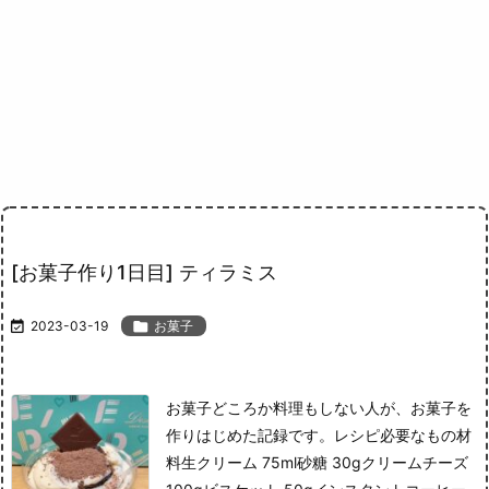
[お菓子作り1日目] ティラミス

2023-03-19

お菓子
お菓子どころか料理もしない人が、お菓子を
作りはじめた記録です。
レシピ必要なもの材
料
生クリーム 75ml
砂糖 30g
クリームチーズ