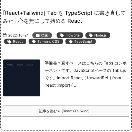
[React+Tailwind] Tab を TypeScript に書き直して
みた | 心を無にして始める React

2022-10-24

技術

Flowbite

Node.js

React

Tailwind CSS

TypeScript
準備
書き直すベースはこちらの Tabs コンポ
ーネントです。
JavaScript
ベースの Tabs.js
です。
import React, { forwardRef } from
'react';import { ...
記事を読む
[React+Tailwind] ...