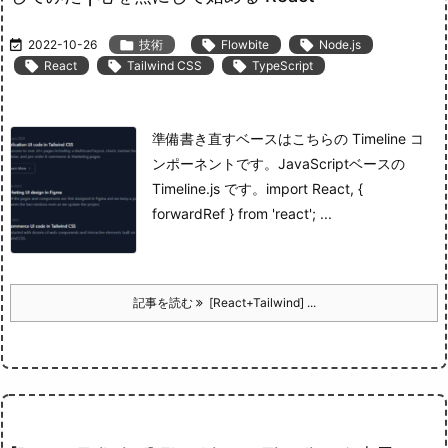

2022-10-26

技術

Flowbite

Node.js

React

Tailwind CSS

TypeScript
準備
書き直すベースはこちらの Timeline コ
ンポーネントです。
JavaScript
ベースの
Timeline.js です。
import React, {
forwardRef } from 'react'; ...
記事を読む
[React+Tailwind] ...