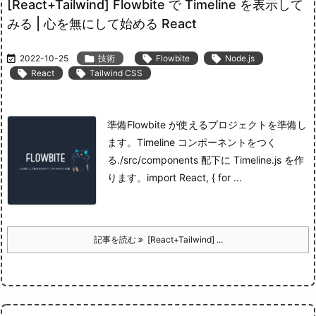
[React+Tailwind] Flowbite で Timeline を表示して
みる | 心を無にして始める React

2022-10-25

技術

Flowbite

Node.js

React

Tailwind CSS
準備
Flowbite が使えるプロジェクトを準備し
ます。
Timeline コンポーネントをつく
る
./src/components 配下に Timeline.js を作
ります。
import React, { for ...
記事を読む
[React+Tailwind] ...