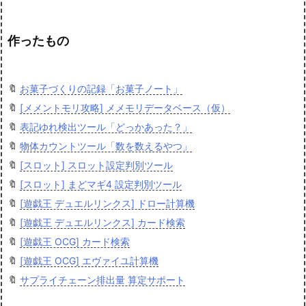
作ったもの
🔖
お菓子づくりの記録「お菓子ノート」
🔖
[メメントモリ攻略] メメモリデータベース（仮）
🔖
表記ゆれ検出ツール「どっかあった？」
🔖
物体カウントツール「数を数えるやつ」
🔖
[スロット] スロット設定判別ツール
🔖
[スロット] まどマギ4 設定判別ツール
🔖
[遊戯王 デュエルリンクス] ドロー計算機
🔖
[遊戯王 デュエルリンクス] カード検索
🔖
[遊戯王 OCG] カード検索
🔖
[遊戯王 OCG] エヴァイユ計算機
🔖
サプライチェーン排出量 算定サポート