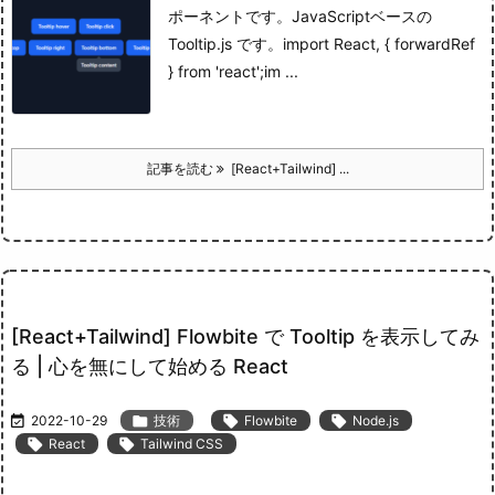
ポーネントです。
JavaScript
ベースの
Tooltip.js です。
import React, { forwardRef
} from 'react';im ...
記事を読む
[React+Tailwind] ...
[React+Tailwind] Flowbite で Tooltip を表示してみ
る | 心を無にして始める React

2022-10-29

技術

Flowbite

Node.js

React

Tailwind CSS