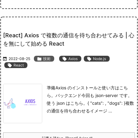
[React] Axios で複数の通信を待ち合わせてみる | 心
を無にして始める React

2022-08-25

技術

Axios

Node.js

React
準備
Axios のインストールと使い方はこち
ら。
バックエンド
今回も json-server です。
使う json はこちら。
{ "cats": , "dogs": }複数
の通信を待ち合わせるイメージ ...