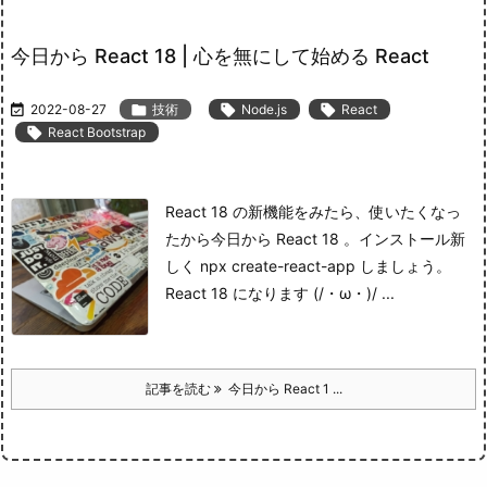
今日から React 18 | 心を無にして始める React

2022-08-27

技術

Node.js

React

React Bootstrap
React 18 の新機能をみたら、使いたくなっ
たから今日から React 18 。
インストール
新
しく npx create-react-app しましょう。
React 18 になります (/・ω・)/ ...
記事を読む
今日から React 1 ...