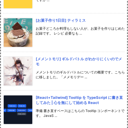
[お菓子作り1日目] ティラミス
お菓子どころか料理もしない人が、お菓子を作りはじめた
記録です。 レシピ 必要なも ...
[メメントモリ] ギルドバトル がわかりにくいのでメ
モ
メメントモリのギルドバトルについての概要です。こちら
に移しました。「メメモリデー ...
[React+Tailwind] Tooltip を TypeScript に書き直
してみた | 心を無にして始める React
準備 書き直すベースはこちらの Tooltip コンポーネントで
す。 JavaS ...