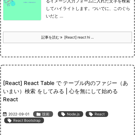
るイメージ
入力フォームに入れた文字を検索
してハイライトします。
ついでに、このぐら
いだと ...
記事を読む
[React] react hi ...
[React] React Table で テーブル内のファジー（あ
いまい）検索 をしてみる | 心を無にして始める
React

2022-09-01

技術

Node.js

React

React Bootstrap