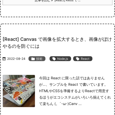
記事を読む
[React] Axios で ...
[React] Canvas で画像を拡大するとき、画像がぼけ
やるのを防ぐには

2022-08-24

技術

Node.js

React
今回は React に限った話ではありません
が…、サンプルを React で書いています。
HTMLやCSSを準備するよりReactで用意す
るほうがエコシステムがいろいろ揃えてくれ
て楽ちん (。´･ω･)
Canv ...