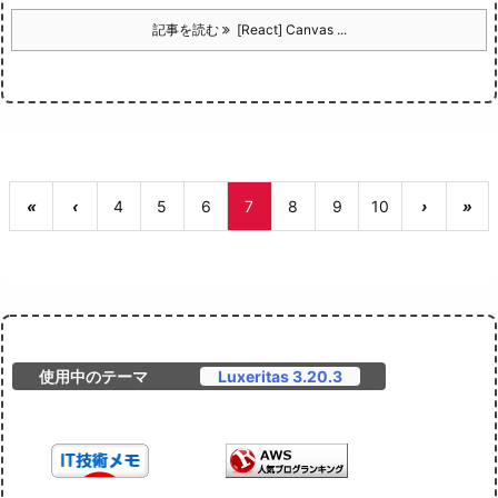
記事を読む
[React] Canvas ...
«
‹
4
5
6
7
8
9
10
›
»
使用中のテーマ
Luxeritas 3.20.3