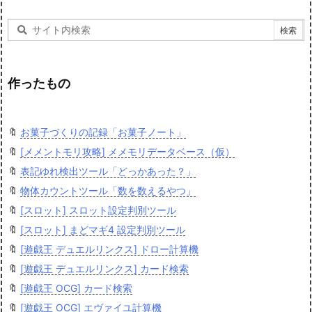
作ったもの
🔖
お菓子づくりの記録「お菓子ノート」
🔖
[メメントモリ攻略] メメモリデータベース（仮）
🔖
表記ゆれ検出ツール「どっかあった？」
🔖
物体カウントツール「数を数えるやつ」
🔖
[スロット] スロット設定判別ツール
🔖
[スロット] まどマギ4 設定判別ツール
🔖
[遊戯王 デュエルリンクス] ドロー計算機
🔖
[遊戯王 デュエルリンクス] カード検索
🔖
[遊戯王 OCG] カード検索
🔖
[遊戯王 OCG] エヴァイユ計算機