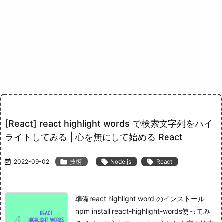
[React] react highlight words で検索文字列をハイ
ライトしてみる | 心を無にして始める React

2022-09-02

技術

Node.js

React
準備react highlight word のインストール
npm install react-highlight-words使ってみ