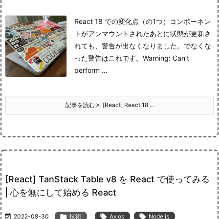
React 18 での変化点（の1つ）
コンポーネン
トがアンマウントされたあとに状態が更新さ
れても、警告が出なくなりました。
でなくな
った警告はこれです。
Warning: Can’t
perform ...
記事を読む
[React] React 18 ...
[React] TanStack Table v8 を React で使ってみる
| 心を無にして始める React

2022-08-30

技術

Axios

Node.js