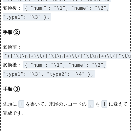
変換後：
{ "num
"
: "\1", "name": "\2",
"type1": "\3" },
手順 ②
変換前：
^([^\t\n]+)\t([^\t\n]+)\t([^\t\n]+)\t([^\t\
変換後：
{ "num": "\1", "name": "\2",
"type1": "\3", "type2": "\4" },
手順 ③
先頭に
を書いて、末尾のレコードの
を
に変えて
[
,
]
完成です。