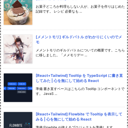
お菓子どころか料理もしない人が、お菓子を作りはじめた
記録です。 レシピ 必要なも ...
[メメントモリ] ギルドバトル がわかりにくいのでメ
モ
メメントモリのギルドバトルについての概要です。こちら
に移しました。「メメモリデー ...
[React+Tailwind] Tooltip を TypeScript に書き直
してみた | 心を無にして始める React
準備 書き直すベースはこちらの Tooltip コンポーネントで
す。 JavaS ...
[React+Tailwind] Flowbite で Tooltip を表示して
みる | 心を無にして始める React
準備 Flowbite が使えるプロジェクトを準備します。