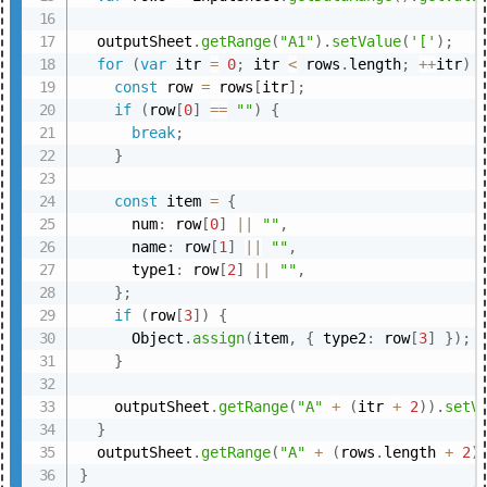
  outputSheet
.
getRange
(
"A1"
)
.
setValue
(
'['
)
;
for
(
var
 itr 
=
0
;
 itr 
<
 rows
.
length
;
++
itr
)
const
 row 
=
 rows
[
itr
]
;
if
(
row
[
0
]
==
""
)
{
break
;
}
const
 item 
=
{
      num
:
 row
[
0
]
||
""
,
      name
:
 row
[
1
]
||
""
,
      type1
:
 row
[
2
]
||
""
,
}
;
if
(
row
[
3
]
)
{
      Object
.
assign
(
item
,
{
 type2
:
 row
[
3
]
}
)
;
}
    outputSheet
.
getRange
(
"A"
+
(
itr 
+
2
)
)
.
setV
}
  outputSheet
.
getRange
(
"A"
+
(
rows
.
length 
+
2
)
}