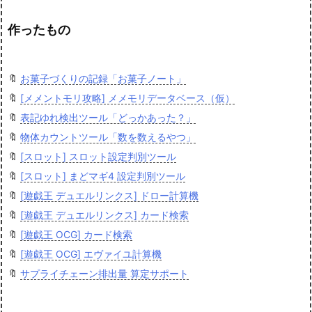
作ったもの
🔖
お菓子づくりの記録「お菓子ノート」
🔖
[メメントモリ攻略] メメモリデータベース（仮）
🔖
表記ゆれ検出ツール「どっかあった？」
🔖
物体カウントツール「数を数えるやつ」
🔖
[スロット] スロット設定判別ツール
🔖
[スロット] まどマギ4 設定判別ツール
🔖
[遊戯王 デュエルリンクス] ドロー計算機
🔖
[遊戯王 デュエルリンクス] カード検索
🔖
[遊戯王 OCG] カード検索
🔖
[遊戯王 OCG] エヴァイユ計算機
🔖
サプライチェーン排出量 算定サポート