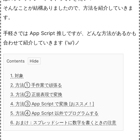
そんなことが結構ありましたので、方法を紹介していきま
す。
手軽さでは App Script 推しですが、どんな方法があるかも
合わせて紹介していきます ('ω’)ノ
Contents
1.
対象
2.
方法① 手作業で頑張る
3.
方法② 正規表現で変換
4.
方法③ App Script で変換 [おススメ！]
5.
方法④ App Script 以外でプログラムする
6.
おまけ：スプレッドシートに数字を書くときの注意