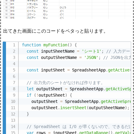
出てきた画面にこのコードをペタっと貼ります。
function
myFunction
(
)
{
const
 inputSheetName 
=
'シート1'
;
// 入力デー
const
 outputSheetName 
=
'JSON'
;
// JSONを
const
 inputSheet 
=
 SpreadsheetApp
.
getActive
(
// 出力先のシートがなければ作ります。
let
 outputSheet 
=
 SpreadsheetApp
.
getActiveSp
if
(
!
outputSheet
)
{
    outputSheet 
=
 SpreadsheetApp
.
getActiveSpre
    outputSheet
.
insertSheet
(
outputSheetName
)
;
}
// SpreadSheet は I/O が早くないので、できる
var
 rows 
=
 inputSheet
.
getDataRange
(
)
.
getValu