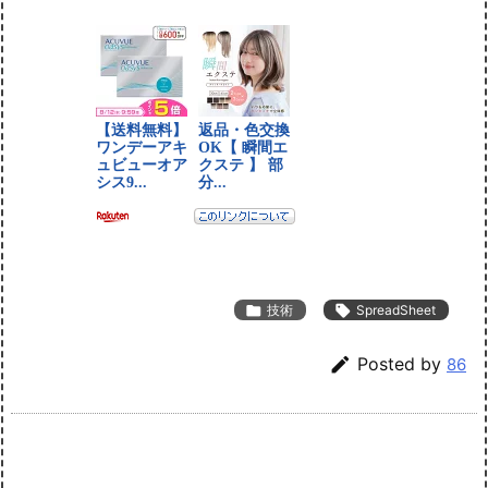

技術

SpreadSheet

Posted by
86