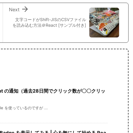

Next
文字コードがShift-JISのCSVファイル
を読み込む方法＠React [サンプル付き]
e Insight の通知（過去28日間でクリック数が〇〇クリッ
sole を使っているのですが ...
ite で Badge を表示してみる | 心を無にして始める Rea