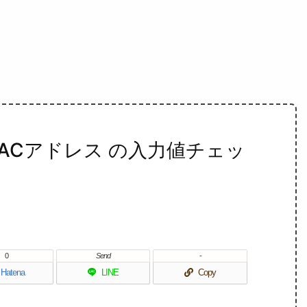
 MACアドレス の入力値チェッ
0
Send
-
Hatena
LINE
Copy