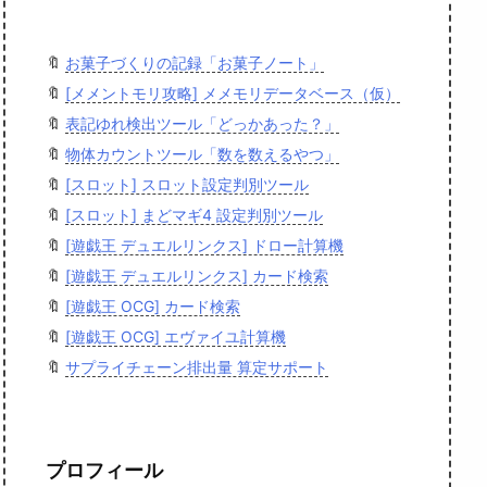
🔖
お菓子づくりの記録「お菓子ノート」
🔖
[メメントモリ攻略] メメモリデータベース（仮）
🔖
表記ゆれ検出ツール「どっかあった？」
🔖
物体カウントツール「数を数えるやつ」
🔖
[スロット] スロット設定判別ツール
🔖
[スロット] まどマギ4 設定判別ツール
🔖
[遊戯王 デュエルリンクス] ドロー計算機
🔖
[遊戯王 デュエルリンクス] カード検索
🔖
[遊戯王 OCG] カード検索
🔖
[遊戯王 OCG] エヴァイユ計算機
🔖
サプライチェーン排出量 算定サポート
プロフィール